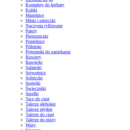
Komplety do herbaty
Kubki
Maselnice
Miski i miseczki
Naczynia ryflowane
Patery
Pieprzniczki
Popielnice
Półmiski
Pojemniki do zapiekania
Rawiery
Rawierki
Salaterki
Serwetnice
Solniczki
Sosjerki
Świeczniki
Spodki
Tace do ciast
Talerze głębokie
Talerze płytkie
Talerze do ciast
Talerze do pizzy
Wazy