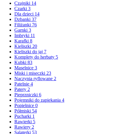
Czajniki
14
Czarki
3
Dla dzieci
14
Dzbanki
37
Filiżanki
76
Garnki
3
Imbryki
11
Karafki
8
Kieliszki
20
Kieliszki do jaj
7
Komplety do herbaty
5
Kubki
83
Maselnice
3
Miski i miseczki
23
Naczynia ryflowane
2
Patelnie
4
Patery
2
Pieprzniczki
6
Pojemniki do zapiekania
4
Popielnice
0
Półmiski
54
Pucharki
1
Rawierki
5
Rawiery
2
Salaterki
53