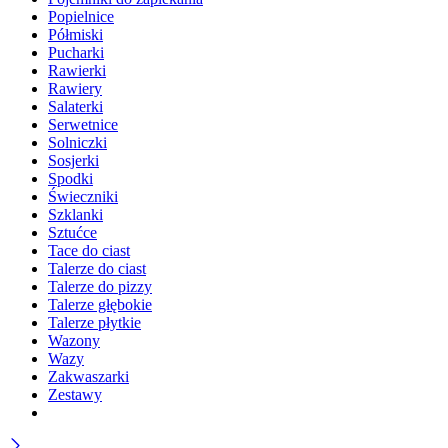
Popielnice
Półmiski
Pucharki
Rawierki
Rawiery
Salaterki
Serwetnice
Solniczki
Sosjerki
Spodki
Świeczniki
Szklanki
Sztućce
Tace do ciast
Talerze do ciast
Talerze do pizzy
Talerze głębokie
Talerze płytkie
Wazony
Wazy
Zakwaszarki
Zestawy