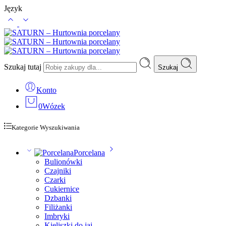
Język
Szukaj tutaj
Szukaj
Konto
0
Wózek
Kategorie Wyszukiwania
Porcelana
Bulionówki
Czajniki
Czarki
Cukiernice
Dzbanki
Filiżanki
Imbryki
Kieliszki do jaj