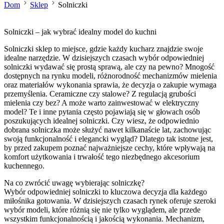
Dom
Sklep
Solniczki
Solniczki – jak wybrać idealny model do kuchni
Solniczki sklep to miejsce, gdzie każdy kucharz znajdzie swoje
idealne narzędzie. W dzisiejszych czasach wybór odpowiedniej
solniczki wydawać się prostą sprawą, ale czy na pewno? Mnogość
dostępnych na rynku modeli, różnorodność mechanizmów mielenia
oraz materiałów wykonania sprawia, że decyzja o zakupie wymaga
przemyślenia. Ceramiczne czy stalowe? Z regulacją grubości
mielenia czy bez? A może warto zainwestować w elektryczny
model? Te i inne pytania często pojawiają się w głowach osób
poszukujących idealnej solniczki. Czy wiesz, że odpowiednio
dobrana solniczka może służyć nawet kilkanaście lat, zachowując
swoją funkcjonalność i elegancki wygląd? Dlatego tak istotne jest,
by przed zakupem poznać najważniejsze cechy, które wpływają na
komfort użytkowania i trwałość tego niezbędnego akcesorium
kuchennego.
Na co zwrócić uwagę wybierając solniczkę?
Wybór odpowiedniej solniczki to kluczowa decyzja dla każdego
miłośnika gotowania. W dzisiejszych czasach rynek oferuje szeroki
wybór modeli, które różnią się nie tylko wyglądem, ale przede
wszystkim funkcjonalnością i jakością wykonania. Mechanizm,