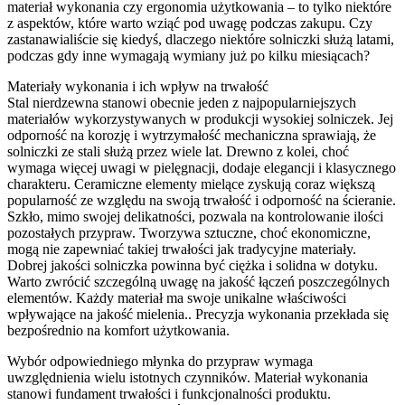
materiał wykonania czy ergonomia użytkowania – to tylko niektóre
z aspektów, które warto wziąć pod uwagę podczas zakupu. Czy
zastanawialiście się kiedyś, dlaczego niektóre solniczki służą latami,
podczas gdy inne wymagają wymiany już po kilku miesiącach?
Materiały wykonania i ich wpływ na trwałość
Stal nierdzewna stanowi obecnie jeden z najpopularniejszych
materiałów wykorzystywanych w produkcji wysokiej solniczek. Jej
odporność na korozję i wytrzymałość mechaniczna sprawiają, że
solniczki ze stali służą przez wiele lat. Drewno z kolei, choć
wymaga więcej uwagi w pielęgnacji, dodaje elegancji i klasycznego
charakteru. Ceramiczne elementy mielące zyskują coraz większą
popularność ze względu na swoją trwałość i odporność na ścieranie.
Szkło, mimo swojej delikatności, pozwala na kontrolowanie ilości
pozostałych przypraw. Tworzywa sztuczne, choć ekonomiczne,
mogą nie zapewniać takiej trwałości jak tradycyjne materiały.
Dobrej jakości solniczka powinna być ciężka i solidna w dotyku.
Warto zwrócić szczególną uwagę na jakość łączeń poszczególnych
elementów. Każdy materiał ma swoje unikalne właściwości
wpływające na jakość mielenia.. Precyzja wykonania przekłada się
bezpośrednio na komfort użytkowania.
Wybór odpowiedniego młynka do przypraw wymaga
uwzględnienia wielu istotnych czynników. Materiał wykonania
stanowi fundament trwałości i funkcjonalności produktu.