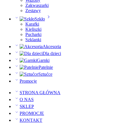
Wazony
Zakwaszarki
Zestawy
Szkło
Karafki
Kieliszki
Pucharki
Szklanki
Akcesoria
Dla dzieci
Garnki
Patelnie
Sztućce
Promocje
STRONA GŁÓWNA
O NAS
SKLEP
PROMOCJE
KONTAKT