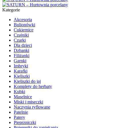
Kategorie
Akcesoria
Bulionówki
Cukiernice
Czajniki
Czarki
Dla dzieci
Dzbanki
Filiżanki
Garnki
Imbryki
Karafki
Kieliszki
Kieliszki do jaj
Komplety do herbaty
Kubki
Maselnice
Miski i miseczki
Naczynia ryflowane
Patelnie
Patery
Pieprzniczki
Pojemniki do zapiekania