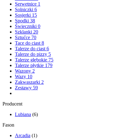
Serwetnice
1
Solniczki
6
Sosjerki
15
Spodki
38
Świeczniki
0
Szklanki
20
Sztućce
70
Tace do ciast
8
Talerze do ciast
6
Talerze do pizzy
5
Talerze głębokie
75
Talerze płytkie
179
Wazony
2
Wazy
10
Zakwaszarki
2
Zestawy
59
Producent
Lubiana
(6)
Fason
Arcadia
(1)