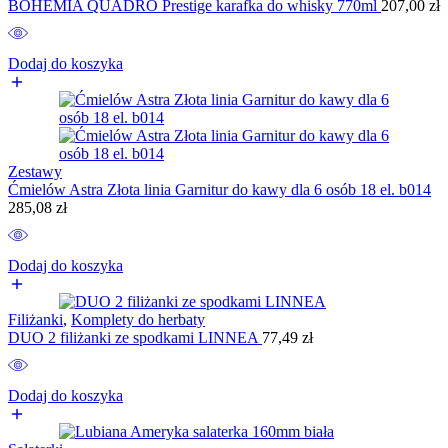
BOHEMIA QUADRO Prestige karafka do whisky 770ml
207,00
zł
Dodaj do koszyka
Zestawy
Ćmielów Astra Złota linia Garnitur do kawy dla 6 osób 18 el. b014
285,08
zł
Dodaj do koszyka
Filiżanki
,
Komplety do herbaty
DUO 2 filiżanki ze spodkami LINNEA
77,49
zł
Dodaj do koszyka