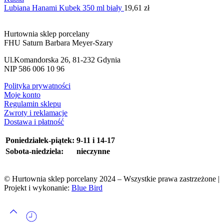
Lubiana Hanami Kubek 350 ml biały
19,61
zł
Hurtownia sklep porcelany
FHU Saturn Barbara Meyer-Szary
Ul.Komandorska 26, 81-232 Gdynia
NIP 586 006 10 96
Polityka prywatności
Moje konto
Regulamin sklepu
Zwroty i reklamacje
Dostawa i płatność
Poniedziałek-piątek:
9-11 i 14-17
Sobota-niedziela:
nieczynne
© Hurtownia sklep porcelany 2024 – Wszystkie prawa zastrzeżone |
Projekt i wykonanie:
Blue Bird