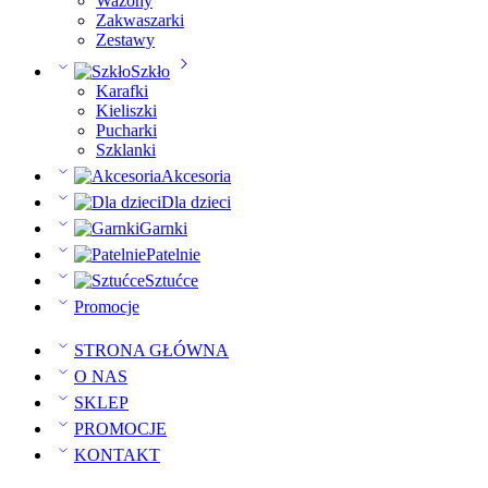
Wazony
Zakwaszarki
Zestawy
Szkło
Karafki
Kieliszki
Pucharki
Szklanki
Akcesoria
Dla dzieci
Garnki
Patelnie
Sztućce
Promocje
STRONA GŁÓWNA
O NAS
SKLEP
PROMOCJE
KONTAKT