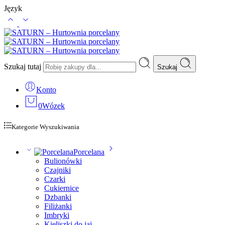
Język
Szukaj tutaj
Szukaj
Konto
0
Wózek
Kategorie Wyszukiwania
Porcelana
Bulionówki
Czajniki
Czarki
Cukiernice
Dzbanki
Filiżanki
Imbryki
Kieliszki do jaj