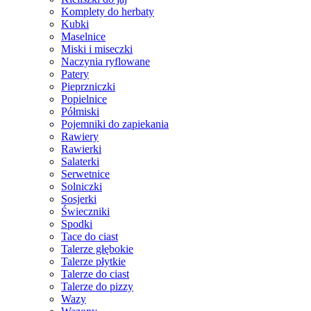
Komplety do herbaty
Kubki
Maselnice
Miski i miseczki
Naczynia ryflowane
Patery
Pieprzniczki
Popielnice
Półmiski
Pojemniki do zapiekania
Rawiery
Rawierki
Salaterki
Serwetnice
Solniczki
Sosjerki
Świeczniki
Spodki
Tace do ciast
Talerze głębokie
Talerze płytkie
Talerze do ciast
Talerze do pizzy
Wazy