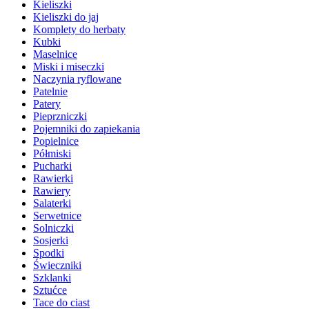
Kieliszki
Kieliszki do jaj
Komplety do herbaty
Kubki
Maselnice
Miski i miseczki
Naczynia ryflowane
Patelnie
Patery
Pieprzniczki
Pojemniki do zapiekania
Popielnice
Półmiski
Pucharki
Rawierki
Rawiery
Salaterki
Serwetnice
Solniczki
Sosjerki
Spodki
Świeczniki
Szklanki
Sztućce
Tace do ciast