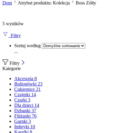
Dom
Atrybut produktu: Kolekcja
Boss Zółty
5 wyników
Filtry
Sortuj według
...
Filtry
Kategorie
Akcesoria
8
Bulionówki
23
Cukiernice
21
Czajniki
14
Czarki
3
Dla dzieci
14
Dzbanki
37
Filiżanki
76
Garnki
3
Imbryki
10
Karafki
8