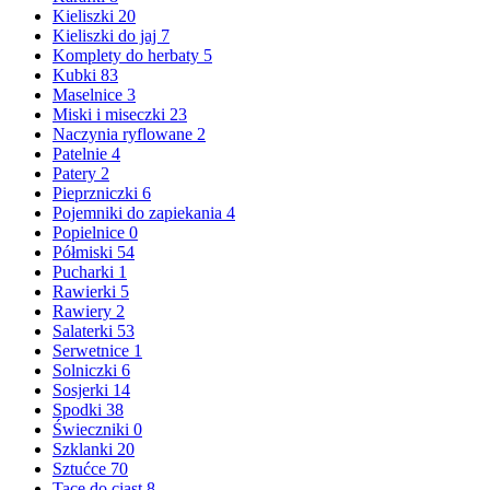
Kieliszki
20
Kieliszki do jaj
7
Komplety do herbaty
5
Kubki
83
Maselnice
3
Miski i miseczki
23
Naczynia ryflowane
2
Patelnie
4
Patery
2
Pieprzniczki
6
Pojemniki do zapiekania
4
Popielnice
0
Półmiski
54
Pucharki
1
Rawierki
5
Rawiery
2
Salaterki
53
Serwetnice
1
Solniczki
6
Sosjerki
14
Spodki
38
Świeczniki
0
Szklanki
20
Sztućce
70
Tace do ciast
8