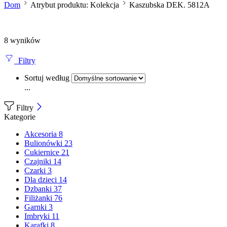
Dom
Atrybut produktu: Kolekcja
Kaszubska DEK. 5812A
8 wyników
Filtry
Sortuj według
...
Filtry
Kategorie
Akcesoria
8
Bulionówki
23
Cukiernice
21
Czajniki
14
Czarki
3
Dla dzieci
14
Dzbanki
37
Filiżanki
76
Garnki
3
Imbryki
11
Karafki
8