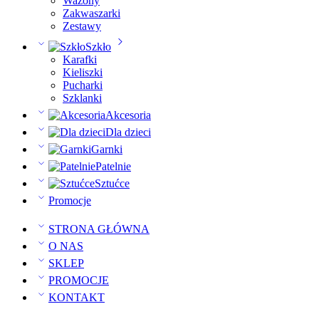
Wazony
Zakwaszarki
Zestawy
Szkło
Karafki
Kieliszki
Pucharki
Szklanki
Akcesoria
Dla dzieci
Garnki
Patelnie
Sztućce
Promocje
STRONA GŁÓWNA
O NAS
SKLEP
PROMOCJE
KONTAKT