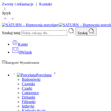
Zwroty i reklamacje
|
Kontakt
|
Język
Szukaj tutaj
Szukaj
Konto
0
Wózek
Kategorie Wyszukiwania
Porcelana
Bulionówki
Czajniki
Czarki
Cukiernice
Dzbanki
Filiżanki
Imbryki
Kieliszki do jaj