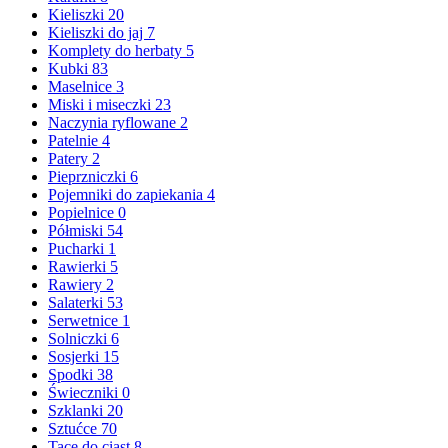
Kieliszki
20
Kieliszki do jaj
7
Komplety do herbaty
5
Kubki
83
Maselnice
3
Miski i miseczki
23
Naczynia ryflowane
2
Patelnie
4
Patery
2
Pieprzniczki
6
Pojemniki do zapiekania
4
Popielnice
0
Półmiski
54
Pucharki
1
Rawierki
5
Rawiery
2
Salaterki
53
Serwetnice
1
Solniczki
6
Sosjerki
15
Spodki
38
Świeczniki
0
Szklanki
20
Sztućce
70
Tace do ciast
8