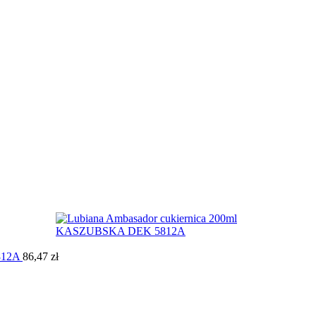
812A
86,47
zł