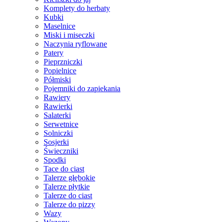
Komplety do herbaty
Kubki
Maselnice
Miski i miseczki
Naczynia ryflowane
Patery
Pieprzniczki
Popielnice
Półmiski
Pojemniki do zapiekania
Rawiery
Rawierki
Salaterki
Serwetnice
Solniczki
Sosjerki
Świeczniki
Spodki
Tace do ciast
Talerze głębokie
Talerze płytkie
Talerze do ciast
Talerze do pizzy
Wazy