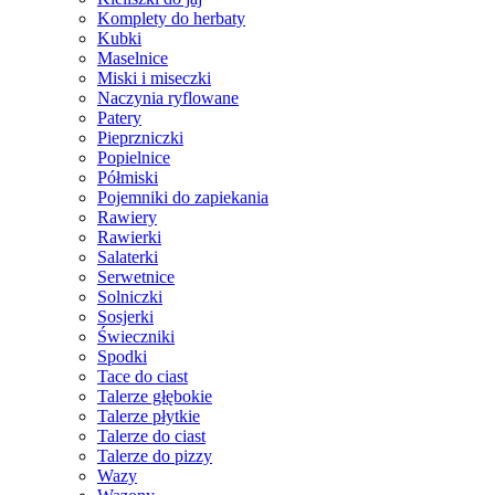
Komplety do herbaty
Kubki
Maselnice
Miski i miseczki
Naczynia ryflowane
Patery
Pieprzniczki
Popielnice
Półmiski
Pojemniki do zapiekania
Rawiery
Rawierki
Salaterki
Serwetnice
Solniczki
Sosjerki
Świeczniki
Spodki
Tace do ciast
Talerze głębokie
Talerze płytkie
Talerze do ciast
Talerze do pizzy
Wazy