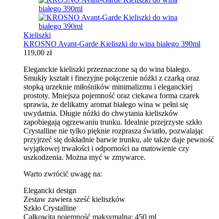
Kieliszki
KROSNO Avant-Garde Kieliszki do wina białego 390ml
119,00
zł
Eleganckie kieliszki przeznaczone są do wina białego.
Smukły kształt i finezyjne połączenie nóżki z czarką oraz
stopką urzeknie miłośników minimalizmu i eleganckiej
prostoty. Mniejsza pojemność oraz ciekawa forma czarek
sprawia, że delikatny aromat białego wina w pełni się
uwydatnia. Długie nóżki do chwytania kieliszków
zapobiegają ogrzewaniu trunku. Idealnie przejrzyste szkło
Crystalline nie tylko pięknie rozprasza światło, pozwalając
przyjrzeć się dokładnie barwie trunku, ale także daje pewność
wyjątkowej trwałości i odporności na matowienie czy
uszkodzenia. Można myć w zmywarce.
Warto zwrócić uwagę na:
Elegancki design
Zestaw zawiera sześć kieliszków
Szkło Crystalline
Całkowita pojemność maksymalna: 450 ml