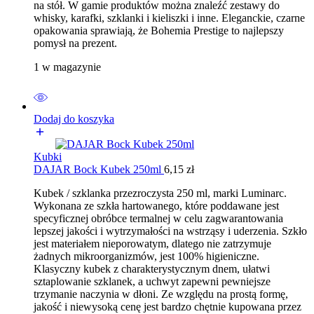
na stół. W gamie produktów można znaleźć zestawy do
whisky, karafki, szklanki i kieliszki i inne. Eleganckie, czarne
opakowania sprawiają, że Bohemia Prestige to najlepszy
pomysł na prezent.
1 w magazynie
Dodaj do koszyka
Kubki
DAJAR Bock Kubek 250ml
6,15
zł
Kubek / szklanka przezroczysta 250 ml, marki Luminarc.
Wykonana ze szkła hartowanego, które poddawane jest
specyficznej obróbce termalnej w celu zagwarantowania
lepszej jakości i wytrzymałości na wstrząsy i uderzenia. Szkło
jest materiałem nieporowatym, dlatego nie zatrzymuje
żadnych mikroorganizmów, jest 100% higieniczne.
Klasyczny kubek z charakterystycznym dnem, ułatwi
sztaplowanie szklanek, a uchwyt zapewni pewniejsze
trzymanie naczynia w dłoni. Ze względu na prostą formę,
jakość i niewysoką cenę jest bardzo chętnie kupowana przez