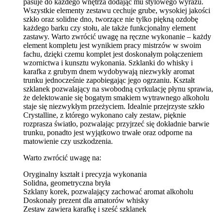
pasuje do każdego wnętrza dodając mu stylowego wyrazu.
Wszystkie elementy zestawu cechuje grube, wysokiej jakości
szkło oraz solidne dno, tworzące nie tylko piękną ozdobę
każdego barku czy stołu, ale także funkcjonalny element
zastawy. Warto zwrócić uwagę na ręczne wykonanie – każdy
element kompletu jest wynikiem pracy mistrzów w swoim
fachu, dzięki czemu komplet jest doskonałym połączeniem
wzornictwa i kunsztu wykonania. Szklanki do whisky i
karafka z grubym dnem wydobywają niezwykły aromat
trunku jednocześnie zapobiegając jego ogrzaniu. Kształt
szklanek pozwalający na swobodną cyrkulację płynu sprawia,
że delektowanie się bogatym smakiem wytrawnego alkoholu
staje się niezwykłym przeżyciem. Idealnie przejrzyste szkło
Crystalline, z którego wykonano cały zestaw, pięknie
rozprasza światło, pozwalając przyjrzeć się dokładnie barwie
trunku, ponadto jest wyjątkowo trwałe oraz odporne na
matowienie czy uszkodzenia.
Warto zwrócić uwagę na:
Oryginalny kształt i precyzja wykonania
Solidna, geometryczna bryła
Szklany korek, pozwalający zachować aromat alkoholu
Doskonały prezent dla amatorów whisky
Zestaw zawiera karafkę i sześć szklanek