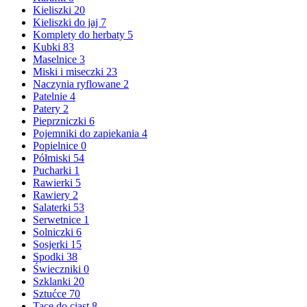
Kieliszki
20
Kieliszki do jaj
7
Komplety do herbaty
5
Kubki
83
Maselnice
3
Miski i miseczki
23
Naczynia ryflowane
2
Patelnie
4
Patery
2
Pieprzniczki
6
Pojemniki do zapiekania
4
Popielnice
0
Półmiski
54
Pucharki
1
Rawierki
5
Rawiery
2
Salaterki
53
Serwetnice
1
Solniczki
6
Sosjerki
15
Spodki
38
Świeczniki
0
Szklanki
20
Sztućce
70
Tace do ciast
8