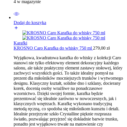
4 w magazynie
Dodaj do koszyka
Karafki
KROSNO Caro Karafka do whisky 750 ml
279,00
zł
Wyjątkowa, kwadratowa karafka do whisky z kolekcji Caro
stanowi nie tylko efektowny element dekoracyjny każdego
salonu, ale także praktyczny element zastawy stołowej, który
zachwyci wszystkich gości. To także idealny pomysł na
prezent dla miłośników mocniejszych trunków i wytwornego
designu. Klasyczny kształt, solidne dno i szklany, docierany
korek, docenią osoby wrażliwe na ponadczasowe
wzornictwo. Dzięki swojej formie, karafka będzie
prezentować się idealnie zarówno w nowoczesnych, jak i
klasycznych wnętrzach. Karafkę wykonano tradycyjną
metodą ręczną, co spodoba się miłośnikom kunsztu i detali.
Idealnie przejrzyste szkło Crystalline pięknie rozprasza
światło, pozwalając przyjrzeć się dokładnie barwie trunku,
ponadto jest wyjątkowo trwałe na matowienie czy