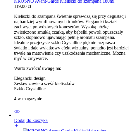
KROSNO Avant-Garde Kieliszki do szampana 180ml
119,00
zł
Kieliszki do szampana świetnie sprawdzą się przy degustacji
najbardziej wyrafinowanych trunków. Elegancki kształt
zachwyci prawdziwych koneserów. Wysoką nóżkę
zwieńczono smukłą czarką, aby bąbelki powoli opuszczały
szkło, stopniowo ujawniając pełnię aromatu szampana.
Idealnie przejrzyste szkło Crystalline pięknie rozprasza
światło i daje wyjątkowy efekt wizualny, ponadto jest bardziej
trwałe na matowienie czy uszkodzenia mechaniczne. Można
myć w zmywarce.
Warto zwrócić uwagę na:
Elegancki design
Zestaw zawiera sześć kieliszków
Szkło Crystalline
4 w magazynie
Dodaj do koszyka