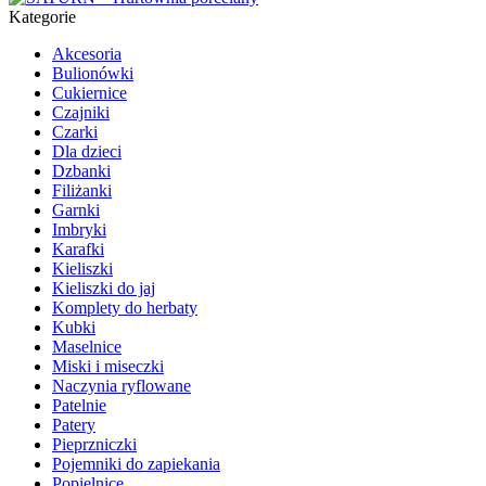
Kategorie
Akcesoria
Bulionówki
Cukiernice
Czajniki
Czarki
Dla dzieci
Dzbanki
Filiżanki
Garnki
Imbryki
Karafki
Kieliszki
Kieliszki do jaj
Komplety do herbaty
Kubki
Maselnice
Miski i miseczki
Naczynia ryflowane
Patelnie
Patery
Pieprzniczki
Pojemniki do zapiekania
Popielnice