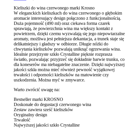
Kieliszki do wina czerwonego marki Krosno
W eleganckich kieliszkach do wina czerwonego o głębokim
aromacie interesujący design połączono z funkcjonalnością.
Duża pojemność (490 ml) oraz ciekawa forma czarek
sprawiają, że powierzchnia wina ma większy kontakt z
powietrzem, dzięki czemu wyzwalają się jego niepowtarzalne
aromaty, możliwa jest pełniejsza dekantacja, a trunek staje się
delikatniejszy i gładszy w odbiorze. Długie nóżki do
chwytania kieliszków pozwalają uniknąć ogrzewania wina.
Idealnie przejrzyste szkło Crystalline pięknie rozprasza
światło, pozwalając przyjrzeć się dokładnie barwie trunku, co
dla koneserów ma niebagatelne znaczenie. Dzięki najwyższej
jakości szkła można mieć również pewność wyjątkowej
trwałości i odporności kieliszków na matowienie czy
uszkodzenia. Można myć w zmywarce.
Warto zwrócić uwagę na:
Bestseller marki KROSNO
Doskonałe do degustacji czerwonego wina
Zestaw zawiera sześć kieliszków
Oryginalny design
Trwałość
Najwyższej jakości szkło Crystalline