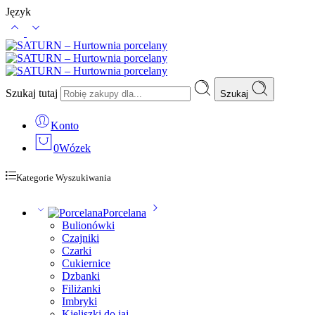
Język
Szukaj tutaj
Szukaj
Konto
0
Wózek
Kategorie Wyszukiwania
Porcelana
Bulionówki
Czajniki
Czarki
Cukiernice
Dzbanki
Filiżanki
Imbryki
Kieliszki do jaj