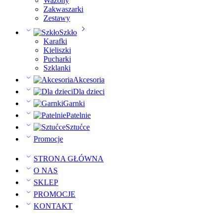
Wazony
Zakwaszarki
Zestawy
Szkło
Karafki
Kieliszki
Pucharki
Szklanki
Akcesoria
Dla dzieci
Garnki
Patelnie
Sztućce
Promocje
STRONA GŁÓWNA
O NAS
SKLEP
PROMOCJE
KONTAKT