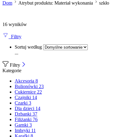
Dom
Atrybut produktu: Materiał wykonania
szkło
16 wyników
Filtry
Sortuj według
...
Filtry
Kategorie
Akcesoria
8
Bulionówki
23
Cukiernice
22
Czajniki
14
Czarki
3
Dla dzieci
14
Dzbanki
37
Filiżanki
76
Garnki
3
Imbryki
11
Karafki
8