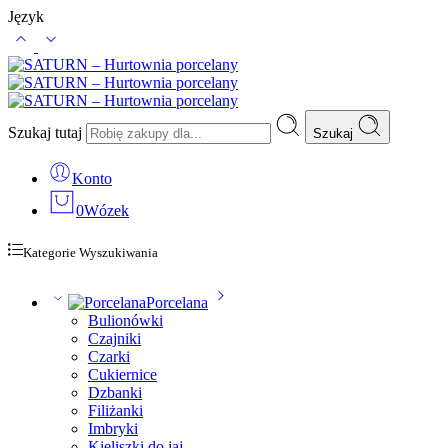
Język
Szukaj tutaj
Szukaj
Konto
0
Wózek
Kategorie Wyszukiwania
Porcelana
Bulionówki
Czajniki
Czarki
Cukiernice
Dzbanki
Filiżanki
Imbryki
Kieliszki do jaj