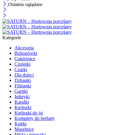
Ostatnio oglądane
Kategorie
Akcesoria
Bulionówki
Cukiernice
Czajniki
Czarki
Dla dzieci
Dzbanki
Filiżanki
Garnki
Imbryki
Karafki
Kieliszki
Kieliszki do jaj
Komplety do herbaty
Kubki
Maselnice
Miski i miseczki