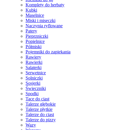
Komplety do herbaty
Kubki
Maselnice
Miski i miseczki
Naczynia ryflowane
Patery
Pieprzniczki
Popielnice
Półmiski
Pojemniki do zapiekania
Rawiery
Rawierki
Salaterki
Serwetnice
Solniczki
Sosjerki
Świeczniki
Spodki
Tace do ciast
Talerze głębokie
Talerze płytkie
Talerze do ciast
Talerze do pizzy
Wazy