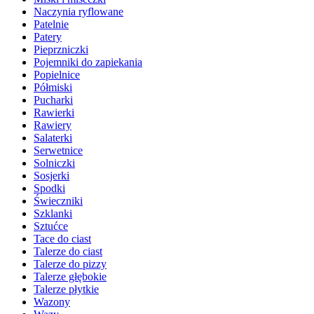
Naczynia ryflowane
Patelnie
Patery
Pieprzniczki
Pojemniki do zapiekania
Popielnice
Półmiski
Pucharki
Rawierki
Rawiery
Salaterki
Serwetnice
Solniczki
Sosjerki
Spodki
Świeczniki
Szklanki
Sztućce
Tace do ciast
Talerze do ciast
Talerze do pizzy
Talerze głębokie
Talerze płytkie
Wazony