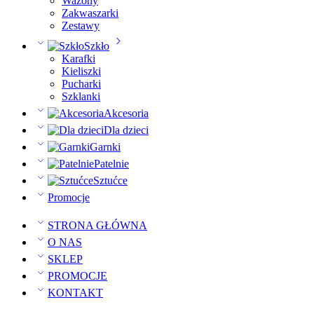
Wazony
Zakwaszarki
Zestawy
Szkło
Karafki
Kieliszki
Pucharki
Szklanki
Akcesoria
Dla dzieci
Garnki
Patelnie
Sztućce
Promocje
STRONA GŁÓWNA
O NAS
SKLEP
PROMOCJE
KONTAKT