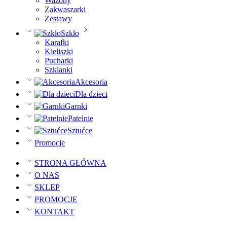
Wazony
Zakwaszarki
Zestawy
Szkło
Karafki
Kieliszki
Pucharki
Szklanki
Akcesoria
Dla dzieci
Garnki
Patelnie
Sztućce
Promocje
STRONA GŁÓWNA
O NAS
SKLEP
PROMOCJE
KONTAKT