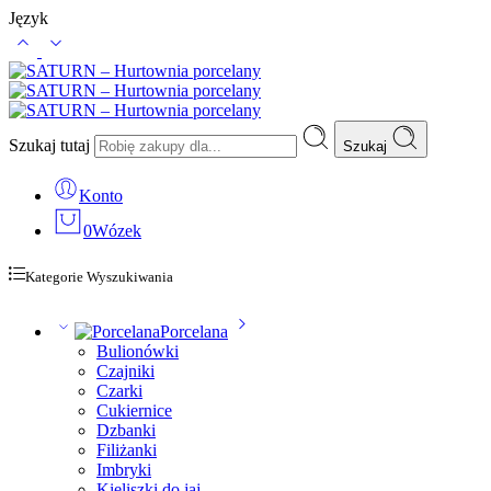
Język
Szukaj tutaj
Szukaj
Konto
0
Wózek
Kategorie Wyszukiwania
Porcelana
Bulionówki
Czajniki
Czarki
Cukiernice
Dzbanki
Filiżanki
Imbryki
Kieliszki do jaj