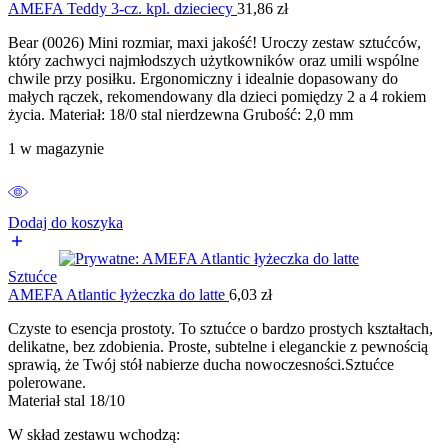
AMEFA Teddy 3-cz. kpl. dzieciecy
31,86
zł
Bear (0026) Mini rozmiar, maxi jakość! Uroczy zestaw sztućców,
który zachwyci najmłodszych użytkowników oraz umili wspólne
chwile przy posiłku. Ergonomiczny i idealnie dopasowany do
małych rączek, rekomendowany dla dzieci pomiędzy 2 a 4 rokiem
życia. Materiał: 18/0 stal nierdzewna Grubość: 2,0 mm
1 w magazynie
Dodaj do koszyka
Sztućce
AMEFA Atlantic łyżeczka do latte
6,03
zł
Czyste to esencja prostoty. To sztućce o bardzo prostych kształtach,
delikatne, bez zdobienia. Proste, subtelne i eleganckie z pewnością
sprawią, że Twój stół nabierze ducha nowoczesności.Sztućce
polerowane.
Materiał stal 18/10
W skład zestawu wchodzą: