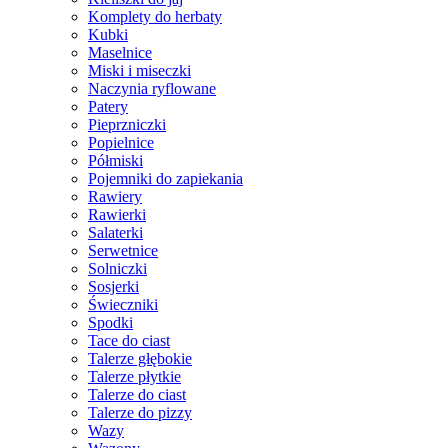
Komplety do herbaty
Kubki
Maselnice
Miski i miseczki
Naczynia ryflowane
Patery
Pieprzniczki
Popielnice
Półmiski
Pojemniki do zapiekania
Rawiery
Rawierki
Salaterki
Serwetnice
Solniczki
Sosjerki
Świeczniki
Spodki
Tace do ciast
Talerze głębokie
Talerze płytkie
Talerze do ciast
Talerze do pizzy
Wazy