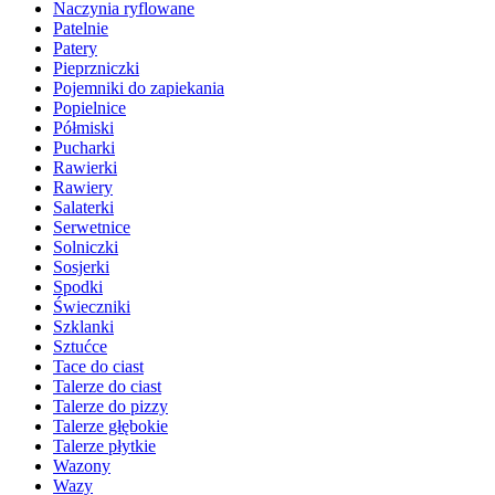
Naczynia ryflowane
Patelnie
Patery
Pieprzniczki
Pojemniki do zapiekania
Popielnice
Półmiski
Pucharki
Rawierki
Rawiery
Salaterki
Serwetnice
Solniczki
Sosjerki
Spodki
Świeczniki
Szklanki
Sztućce
Tace do ciast
Talerze do ciast
Talerze do pizzy
Talerze głębokie
Talerze płytkie
Wazony
Wazy