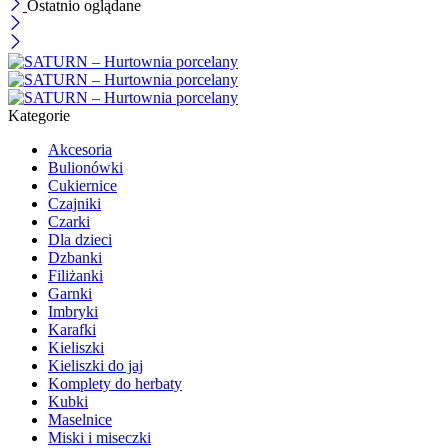
Ostatnio oglądane
Kategorie
Akcesoria
Bulionówki
Cukiernice
Czajniki
Czarki
Dla dzieci
Dzbanki
Filiżanki
Garnki
Imbryki
Karafki
Kieliszki
Kieliszki do jaj
Komplety do herbaty
Kubki
Maselnice
Miski i miseczki