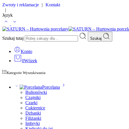
Zwroty i reklamacje
|
Kontakt
|
Język
Szukaj tutaj
Szukaj
Konto
0
Wózek
Kategorie Wyszukiwania
Porcelana
Bulionówki
Czajniki
Czarki
Cukiernice
Dzbanki
Filiżanki
Imbryki
Kieliszki do jaj