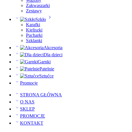
Wazony
Zakwaszarki
Zestawy
Szkło
Karafki
Kieliszki
Pucharki
Szklanki
Akcesoria
Dla dzieci
Garnki
Patelnie
Sztućce
Promocje
STRONA GŁÓWNA
O NAS
SKLEP
PROMOCJE
KONTAKT