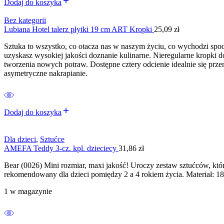
Dodaj do koszyka
Bez kategorii
Lubiana Hotel talerz płytki 19 cm ART Kropki
25,09
zł
Sztuka to wszystko, co otacza nas w naszym życiu, co wychodzi spod
uzyskasz wysokiej jakości doznanie kulinarne. Nieregularne kropki d
tworzenia nowych potraw. Dostępne cztery odcienie idealnie się prze
asymetryczne nakrapianie.
Dodaj do koszyka
Dla dzieci
,
Sztućce
AMEFA Teddy 3-cz. kpl. dzieciecy
31,86
zł
Bear (0026) Mini rozmiar, maxi jakość! Uroczy zestaw sztućców, kt
rekomendowany dla dzieci pomiędzy 2 a 4 rokiem życia. Materiał: 1
1 w magazynie