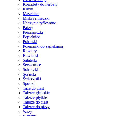
Komplety do herbaty
Kubki
Maselnice
Miski i miseczki
Naczynia ryflowane
Patery
Pieprzniczki
Popielnice
Półmiski
Pojemniki do zapiekania
Rawiery
Rawierki
Salaterki
Serwetnice
Solniczki
Sosjerki
Świeczniki
Spodki
Tace do ciast
Talerze głębokie
Talerze płytkie
Talerze do ciast
Talerze do pizzy
Wazy