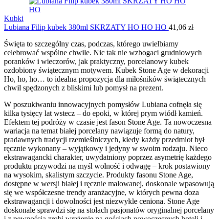
Kubki
Lubiana Filip kubek 380ml SKRZATY HO HO HO
41,06
zł
Święta to szczególny czas, podczas, którego uwielbiamy
celebrować wspólne chwile. Nic tak nie wzbogaci grudniowych
poranków i wieczorów, jak praktyczny, porcelanowy kubek
ozdobiony świątecznym motywem. Kubek Stone Age w dekoracji
Ho, ho, ho… to idealna propozycja dla miłośników świątecznych
chwil spędzonych z bliskimi lub pomysł na prezent.
W poszukiwaniu innowacyjnych pomysłów Lubiana cofnęła się
kilka tysięcy lat wstecz – do epoki, w której prym wiódł kamień.
Efektem tej podróży w czasie jest fason Stone Age. Ta nowoczesna
wariacja na temat białej porcelany nawiązuje formą do natury,
pradawnych tradycji rzemieślniczych, kiedy każdy przedmiot był
ręcznie wykonany – wyjątkowy i jedyny w swoim rodzaju. Nieco
ekstrawagancki charakter, uwydatniony poprzez asymetrię każdego
produktu przywodzi na myśl wolność i odwagę – krok postawiony
na wysokim, skalistym szczycie. Produkty fasonu Stone Age,
dostępne w wersji białej i ręcznie malowanej, doskonale wpasowują
się we współczesne trendy aranżacyjne, w których pewna doza
ekstrawagancji i dowolności jest niezwykle ceniona. Stone Age
doskonale sprawdzi się na stołach pasjonatów oryginalnej porcelany
i z pewnością zrobi wrażenie na gościach nowoczesnych hoteli i