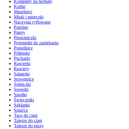
Komplety do herbaty
Kubki
Maselnice
Miski i miseczki
Naczynia ryflowane
Patelnie
Patery
Pieprzniczki
Pojemniki do zapiekania
Popielnice
Półmiski
Pucharki
Rawierki
Rawiery
Salaterki
Serwetnice
Solniczki
Sosjerki
Spodki
Świeczniki
Szklanki
Sztućce
Tace do ciast
Talerze do ciast
Talerze do pizzy