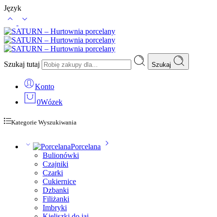
Język
Szukaj tutaj
Szukaj
Konto
0
Wózek
Kategorie Wyszukiwania
Porcelana
Bulionówki
Czajniki
Czarki
Cukiernice
Dzbanki
Filiżanki
Imbryki
Kieliszki do jaj