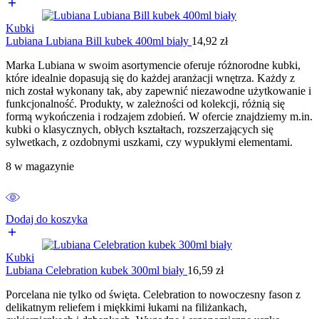
Kubki
Lubiana Lubiana Bill kubek 400ml biały
14,92
zł
Marka Lubiana w swoim asortymencie oferuje różnorodne kubki,
które idealnie dopasują się do każdej aranżacji wnętrza. Każdy z
nich został wykonany tak, aby zapewnić niezawodne użytkowanie i
funkcjonalność. Produkty, w zależności od kolekcji, różnią się
formą wykończenia i rodzajem zdobień. W ofercie znajdziemy m.in.
kubki o klasycznych, obłych kształtach, rozszerzających się
sylwetkach, z ozdobnymi uszkami, czy wypukłymi elementami.
8 w magazynie
Dodaj do koszyka
Kubki
Lubiana Celebration kubek 300ml biały
16,59
zł
Porcelana nie tylko od święta. Celebration to nowoczesny fason z
delikatnym reliefem i miękkimi łukami na filiżankach,