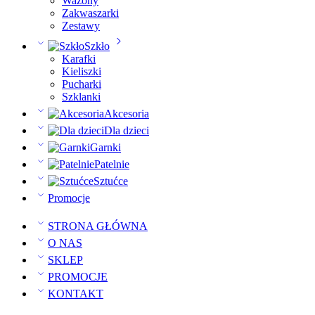
Wazony
Zakwaszarki
Zestawy
Szkło
Karafki
Kieliszki
Pucharki
Szklanki
Akcesoria
Dla dzieci
Garnki
Patelnie
Sztućce
Promocje
STRONA GŁÓWNA
O NAS
SKLEP
PROMOCJE
KONTAKT