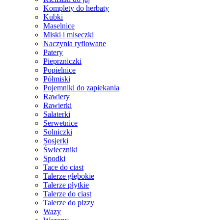
Komplety do herbaty
Kubki
Maselnice
Miski i miseczki
Naczynia ryflowane
Patery
Pieprzniczki
Popielnice
Półmiski
Pojemniki do zapiekania
Rawiery
Rawierki
Salaterki
Serwetnice
Solniczki
Sosjerki
Świeczniki
Spodki
Tace do ciast
Talerze głębokie
Talerze płytkie
Talerze do ciast
Talerze do pizzy
Wazy