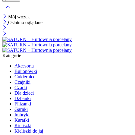
Mój wózek
Ostatnio oglądane
Kategorie
Akcesoria
Bulionówki
Cukiernice
Czajniki
Czarki
Dla dzieci
Dzbanki
Filiżanki
Garnki
Imbryki
Karafki
Kieliszki
Kieliszki do jaj