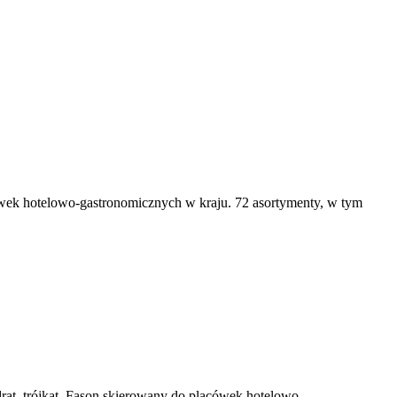
ówek hotelowo-gastronomicznych w kraju. 72 asortymenty, w tym
rat, trójkąt. Fason skierowany do placówek hotelowo-