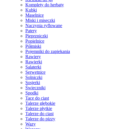
Komplety do herbaty
Kubki
Maselnice
Miski i miseczki
Naczynia ryflowane
Patery
Pieprzniczki
Popielnice
Półmiski
Pojemniki do zapiekania
Rawiery
Rawierki
Salaterki
Serwetnice
Solniczki
Sosjerki
Świeczniki
Spodki
Tace do ciast
Talerze głębokie
Talerze płytkie
Talerze do ciast
Talerze do pizzy
Wazy