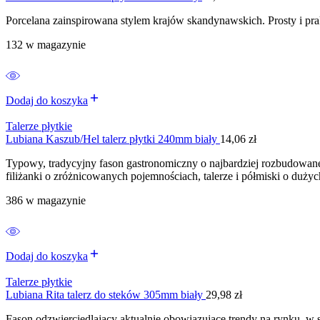
Porcelana zainspirowana stylem krajów skandynawskich. Prosty i pr
132 w magazynie
Dodaj do koszyka
Talerze płytkie
Lubiana Kaszub/Hel talerz płytki 240mm biały
14,06
zł
Typowy, tradycyjny fason gastronomiczny o najbardziej rozbudowane
filiżanki o zróżnicowanych pojemnościach, talerze i półmiski o duż
386 w magazynie
Dodaj do koszyka
Talerze płytkie
Lubiana Rita talerz do steków 305mm biały
29,98
zł
Fason odzwierciedlający aktualnie obowiązujące trendy na rynku, w 