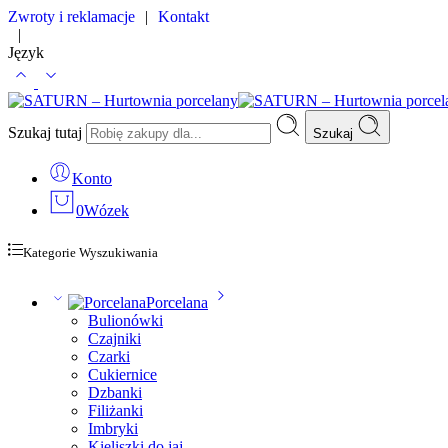
Zwroty i reklamacje
|
Kontakt
|
Język
Szukaj tutaj
Szukaj
Konto
0
Wózek
Kategorie Wyszukiwania
Porcelana
Bulionówki
Czajniki
Czarki
Cukiernice
Dzbanki
Filiżanki
Imbryki
Kieliszki do jaj