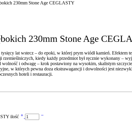
 głębokich 230mm Stone Age CEGLASTY
 głębokich 230mm Stone Age CEG
sięcy lat wstecz – do epoki, w której prym wiódł kamień. Efektem te
cji rzemieślniczych, kiedy każdy przedmiot był ręcznie wykonany – wy
wolność i odwagę – krok postawiony na wysokim, skalistym szczycie. P
jne, w których pewna doza ekstrawagancji i dowolności jest niezwykl
zesnych hoteli i restauracji.
ASTY ilość