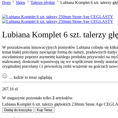
Dom
Sklep
Talerze płytkie
Lubiana Komplet 6 szt. talerzy
Lubiana Komplet 6 szt. talerzy
W poszukiwaniu innowacyjnych pomysłów Lubiana cofnęła się kilka ty
temat białej porcelany nawiązuje formą do natury, pradawnych trady
uwydatniony poprzez asymetrię każdego produktu przywodzi na myśl 
malowanej, doskonale wpasowują się we współczesne trendy aranżacy
oryginalnej porcelany i z pewnością zrobi wrażenie na gościach nowoc
...
ludzie to teraz oglądają
267,16
zł
W magazynie pozostało tylko
2
artykułów.
Lubiana Komplet 6 szt. talerzy głębokich 230mm Stone Age CEGL
Dodaj do koszyka
Kup Teraz