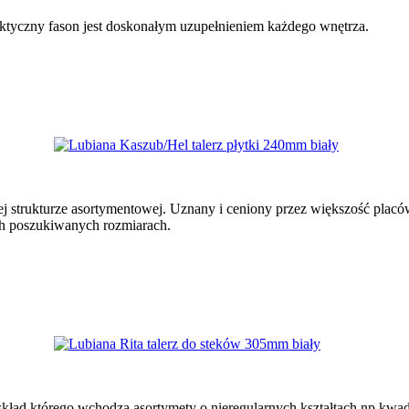
aktyczny fason jest doskonałym uzupełnieniem każdego wnętrza.
j strukturze asortymentowej. Uznany i ceniony przez większość plac
ych poszukiwanych rozmiarach.
skład którego wchodzą asortymety o nieregularnych kształtach np kwad