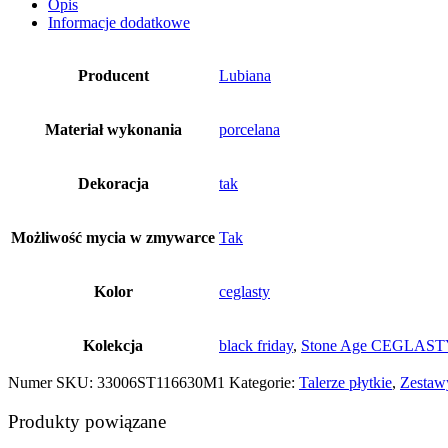
Opis
Informacje dodatkowe
Producent
Lubiana
Materiał wykonania
porcelana
Dekoracja
tak
Możliwość mycia w zmywarce
Tak
Kolor
ceglasty
Kolekcja
black friday
,
Stone Age CEGLAS
Numer SKU:
33006ST116630M1
Kategorie:
Talerze płytkie
,
Zestaw
Produkty powiązane