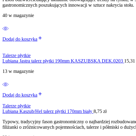
gastronomicznych poszukujących innowacji w sztuce nakrycia stołu.
40 w magazynie
Dodaj do koszyka
Talerze płytkie
Lubiana Jastra talerz płytki 190mm KASZUBSKA DEK.0203
15,3
13 w magazynie
Dodaj do koszyka
Talerze płytkie
Lubiana Kaszub/Hel talerz płytki 170mm biały
8,75
zł
Typowy, tradycyjny fason gastronomiczny o najbardziej rozbudowane
filiżanki o zróżnicowanych pojemnościach, talerze i półmiski o duż