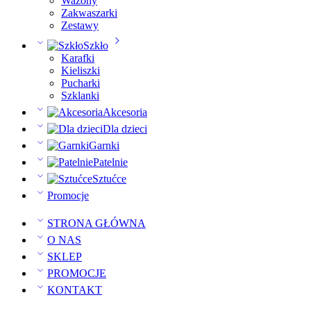
Wazony
Zakwaszarki
Zestawy
Szkło
Karafki
Kieliszki
Pucharki
Szklanki
Akcesoria
Dla dzieci
Garnki
Patelnie
Sztućce
Promocje
STRONA GŁÓWNA
O NAS
SKLEP
PROMOCJE
KONTAKT