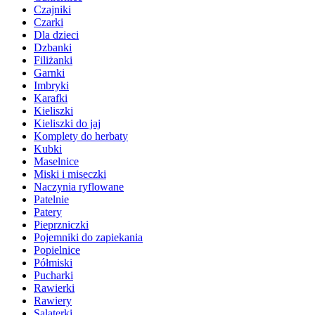
Czajniki
Czarki
Dla dzieci
Dzbanki
Filiżanki
Garnki
Imbryki
Karafki
Kieliszki
Kieliszki do jaj
Komplety do herbaty
Kubki
Maselnice
Miski i miseczki
Naczynia ryflowane
Patelnie
Patery
Pieprzniczki
Pojemniki do zapiekania
Popielnice
Półmiski
Pucharki
Rawierki
Rawiery
Salaterki