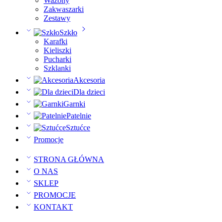
Wazony
Zakwaszarki
Zestawy
Szkło
Karafki
Kieliszki
Pucharki
Szklanki
Akcesoria
Dla dzieci
Garnki
Patelnie
Sztućce
Promocje
STRONA GŁÓWNA
O NAS
SKLEP
PROMOCJE
KONTAKT