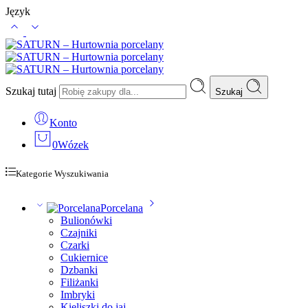
Język
Szukaj tutaj
Szukaj
Konto
0
Wózek
Kategorie Wyszukiwania
Porcelana
Bulionówki
Czajniki
Czarki
Cukiernice
Dzbanki
Filiżanki
Imbryki
Kieliszki do jaj