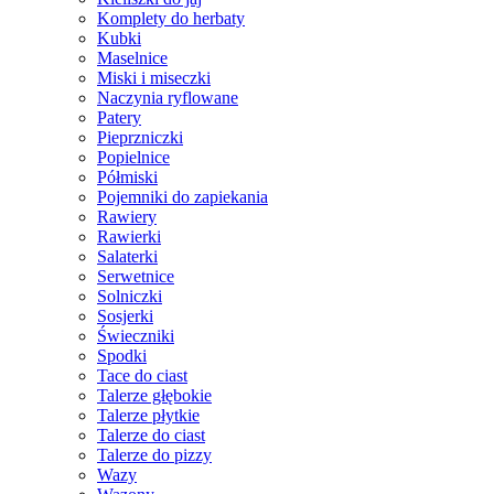
Komplety do herbaty
Kubki
Maselnice
Miski i miseczki
Naczynia ryflowane
Patery
Pieprzniczki
Popielnice
Półmiski
Pojemniki do zapiekania
Rawiery
Rawierki
Salaterki
Serwetnice
Solniczki
Sosjerki
Świeczniki
Spodki
Tace do ciast
Talerze głębokie
Talerze płytkie
Talerze do ciast
Talerze do pizzy
Wazy