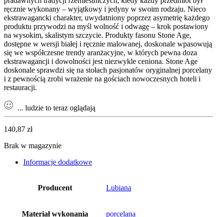
pradawnych tradycji rzemieślniczych, kiedy każdy przedmiot był
ręcznie wykonany – wyjątkowy i jedyny w swoim rodzaju. Nieco
ekstrawagancki charakter, uwydatniony poprzez asymetrię każdego
produktu przywodzi na myśl wolność i odwagę – krok postawiony
na wysokim, skalistym szczycie. Produkty fasonu Stone Age,
dostępne w wersji białej i ręcznie malowanej, doskonale wpasowują
się we współczesne trendy aranżacyjne, w których pewna doza
ekstrawagancji i dowolności jest niezwykle ceniona. Stone Age
doskonale sprawdzi się na stołach pasjonatów oryginalnej porcelany
i z pewnością zrobi wrażenie na gościach nowoczesnych hoteli i
restauracji.
...
ludzie to teraz oglądają
140,87
zł
Brak w magazynie
Informacje dodatkowe
Producent
Lubiana
Materiał wykonania
porcelana