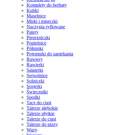
Komplety do herbaty
Kubki
Maselnice
Miski i miseczki
Naczynia ryflowane
Patery
Pieprzniczki
Popielnice
Półmiski
Pojemniki do zapiekania
Rawiery
Rawierki
Salaterki
Serwetnice
Solniczki
Sosjerki
Świeczniki
Spodki
Tace do ciast
Talerze głębokie
Talerze płytkie
Talerze do ciast
Talerze do pizzy
Wazy