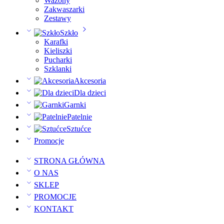
Wazony
Zakwaszarki
Zestawy
Szkło
Karafki
Kieliszki
Pucharki
Szklanki
Akcesoria
Dla dzieci
Garnki
Patelnie
Sztućce
Promocje
STRONA GŁÓWNA
O NAS
SKLEP
PROMOCJE
KONTAKT