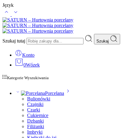
Język
Szukaj tutaj
Szukaj
Konto
0
Wózek
Kategorie Wyszukiwania
Porcelana
Bulionówki
Czajniki
Czarki
Cukiernice
Dzbanki
Filiżanki
Imbryki
Kieliszki do jaj