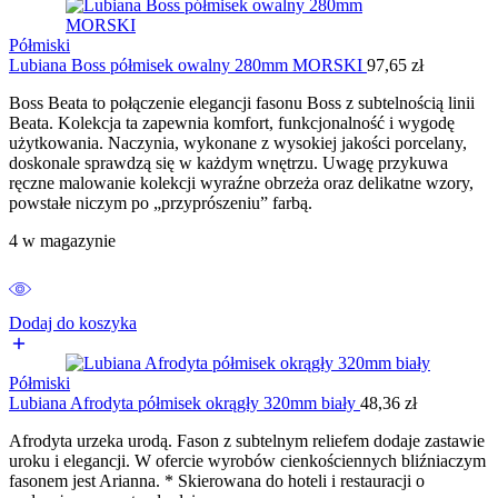
Półmiski
Lubiana Boss półmisek owalny 280mm MORSKI
97,65
zł
Boss Beata to połączenie elegancji fasonu Boss z subtelnością linii
Beata. Kolekcja ta zapewnia komfort, funkcjonalność i wygodę
użytkowania. Naczynia, wykonane z wysokiej jakości porcelany,
doskonale sprawdzą się w każdym wnętrzu. Uwagę przykuwa
ręczne malowanie kolekcji wyraźne obrzeża oraz delikatne wzory,
powstałe niczym po „przyprószeniu” farbą.
4 w magazynie
Dodaj do koszyka
Półmiski
Lubiana Afrodyta półmisek okrągły 320mm biały
48,36
zł
Afrodyta urzeka urodą. Fason z subtelnym reliefem dodaje zastawie
uroku i elegancji. W ofercie wyrobów cienkościennych bliźniaczym
fasonem jest Arianna. * Skierowana do hoteli i restauracji o