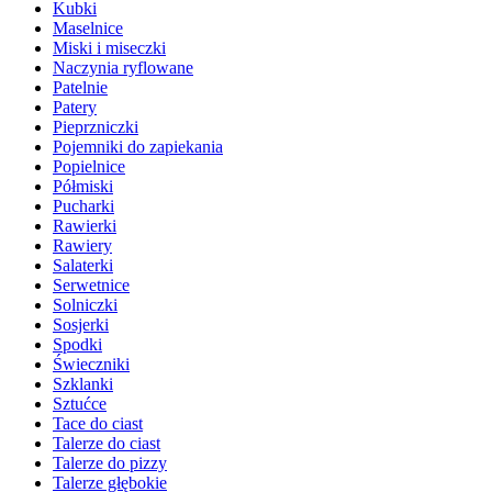
Kubki
Maselnice
Miski i miseczki
Naczynia ryflowane
Patelnie
Patery
Pieprzniczki
Pojemniki do zapiekania
Popielnice
Półmiski
Pucharki
Rawierki
Rawiery
Salaterki
Serwetnice
Solniczki
Sosjerki
Spodki
Świeczniki
Szklanki
Sztućce
Tace do ciast
Talerze do ciast
Talerze do pizzy
Talerze głębokie