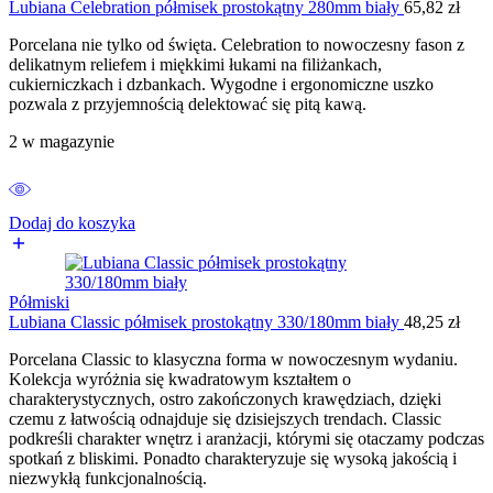
Lubiana Celebration półmisek prostokątny 280mm biały
65,82
zł
Porcelana nie tylko od święta. Celebration to nowoczesny fason z
delikatnym reliefem i miękkimi łukami na filiżankach,
cukierniczkach i dzbankach. Wygodne i ergonomiczne uszko
pozwala z przyjemnością delektować się pitą kawą.
2 w magazynie
Dodaj do koszyka
Półmiski
Lubiana Classic półmisek prostokątny 330/180mm biały
48,25
zł
Porcelana Classic to klasyczna forma w nowoczesnym wydaniu.
Kolekcja wyróżnia się kwadratowym kształtem o
charakterystycznych, ostro zakończonych krawędziach, dzięki
czemu z łatwością odnajduje się dzisiejszych trendach. Classic
podkreśli charakter wnętrz i aranżacji, którymi się otaczamy podczas
spotkań z bliskimi. Ponadto charakteryzuje się wysoką jakością i
niezwykłą funkcjonalnością.