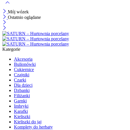
Mój wózek
Ostatnio oglądane
Kategorie
Akcesoria
Bulionówki
Cukiernice
Czajniki
Czarki
Dla dzieci
Dzbanki
Filiżanki
Garnki
Imbryki
Karafki
Kieliszki
Kieliszki do jaj
Komplety do herbaty