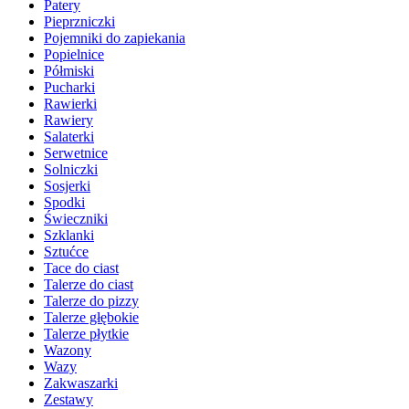
Patery
Pieprzniczki
Pojemniki do zapiekania
Popielnice
Półmiski
Pucharki
Rawierki
Rawiery
Salaterki
Serwetnice
Solniczki
Sosjerki
Spodki
Świeczniki
Szklanki
Sztućce
Tace do ciast
Talerze do ciast
Talerze do pizzy
Talerze głębokie
Talerze płytkie
Wazony
Wazy
Zakwaszarki
Zestawy