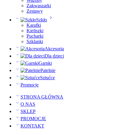
Wazony
Zakwaszarki
Zestawy
Szkło
Karafki
Kieliszki
Pucharki
Szklanki
Akcesoria
Dla dzieci
Garnki
Patelnie
Sztućce
Promocje
STRONA GŁÓWNA
O NAS
SKLEP
PROMOCJE
KONTAKT