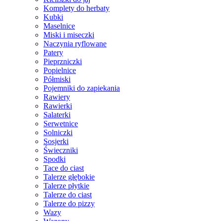
Komplety do herbaty
Kubki
Maselnice
Miski i miseczki
Naczynia ryflowane
Patery
Pieprzniczki
Popielnice
Półmiski
Pojemniki do zapiekania
Rawiery
Rawierki
Salaterki
Serwetnice
Solniczki
Sosjerki
Świeczniki
Spodki
Tace do ciast
Talerze głębokie
Talerze płytkie
Talerze do ciast
Talerze do pizzy
Wazy