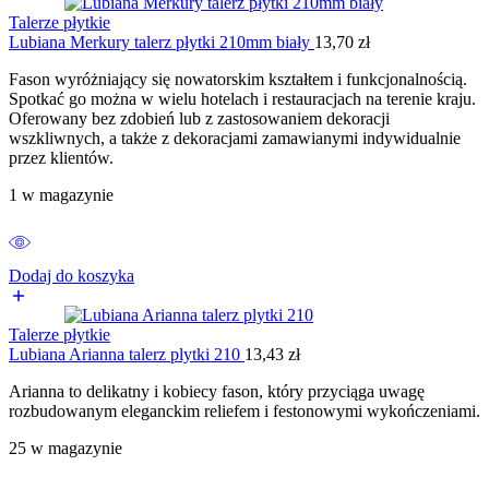
Talerze płytkie
Lubiana Merkury talerz płytki 210mm biały
13,70
zł
Fason wyróżniający się nowatorskim kształtem i funkcjonalnością.
Spotkać go można w wielu hotelach i restauracjach na terenie kraju.
Oferowany bez zdobień lub z zastosowaniem dekoracji
wszkliwnych, a także z dekoracjami zamawianymi indywidualnie
przez klientów.
1 w magazynie
Dodaj do koszyka
Talerze płytkie
Lubiana Arianna talerz plytki 210
13,43
zł
Arianna to delikatny i kobiecy fason, który przyciąga uwagę
rozbudowanym eleganckim reliefem i festonowymi wykończeniami.
25 w magazynie