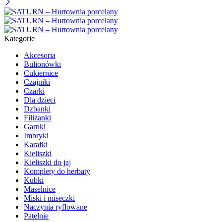
Kategorie
Akcesoria
Bulionówki
Cukiernice
Czajniki
Czarki
Dla dzieci
Dzbanki
Filiżanki
Garnki
Imbryki
Karafki
Kieliszki
Kieliszki do jaj
Komplety do herbaty
Kubki
Maselnice
Miski i miseczki
Naczynia ryflowane
Patelnie