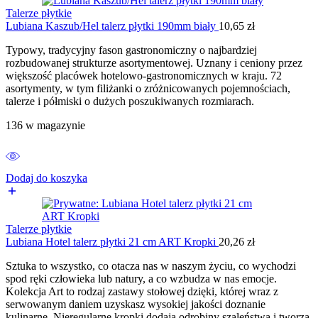
Talerze płytkie
Lubiana Kaszub/Hel talerz płytki 190mm biały
10,65
zł
Typowy, tradycyjny fason gastronomiczny o najbardziej
rozbudowanej strukturze asortymentowej. Uznany i ceniony przez
większość placówek hotelowo-gastronomicznych w kraju. 72
asortymenty, w tym filiżanki o zróżnicowanych pojemnościach,
talerze i półmiski o dużych poszukiwanych rozmiarach.
136 w magazynie
Dodaj do koszyka
Talerze płytkie
Lubiana Hotel talerz płytki 21 cm ART Kropki
20,26
zł
Sztuka to wszystko, co otacza nas w naszym życiu, co wychodzi
spod ręki człowieka lub natury, a co wzbudza w nas emocje.
Kolekcja Art to rodzaj zastawy stołowej dzięki, której wraz z
serwowanym daniem uzyskasz wysokiej jakości doznanie
kulinarne. Nieregularne kropki dodają odrobiny szaleństwa i tworzą