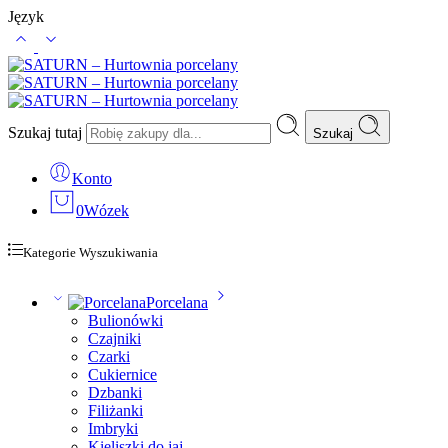
Język
Szukaj tutaj
Szukaj
Konto
0
Wózek
Kategorie Wyszukiwania
Porcelana
Bulionówki
Czajniki
Czarki
Cukiernice
Dzbanki
Filiżanki
Imbryki
Kieliszki do jaj