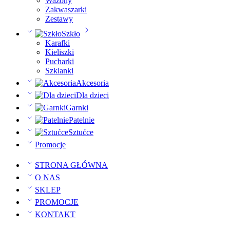
Wazony
Zakwaszarki
Zestawy
Szkło
Karafki
Kieliszki
Pucharki
Szklanki
Akcesoria
Dla dzieci
Garnki
Patelnie
Sztućce
Promocje
STRONA GŁÓWNA
O NAS
SKLEP
PROMOCJE
KONTAKT