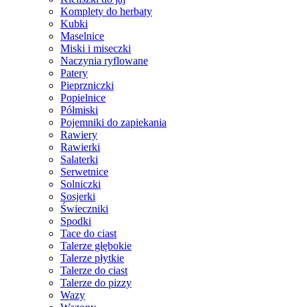
Komplety do herbaty
Kubki
Maselnice
Miski i miseczki
Naczynia ryflowane
Patery
Pieprzniczki
Popielnice
Półmiski
Pojemniki do zapiekania
Rawiery
Rawierki
Salaterki
Serwetnice
Solniczki
Sosjerki
Świeczniki
Spodki
Tace do ciast
Talerze głębokie
Talerze płytkie
Talerze do ciast
Talerze do pizzy
Wazy