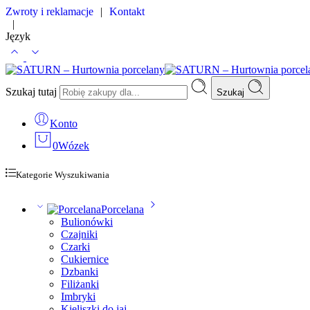
Zwroty i reklamacje
|
Kontakt
|
Język
Szukaj tutaj
Szukaj
Konto
0
Wózek
Kategorie Wyszukiwania
Porcelana
Bulionówki
Czajniki
Czarki
Cukiernice
Dzbanki
Filiżanki
Imbryki
Kieliszki do jaj