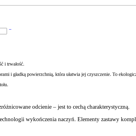
ć i trwałość.
mi i gładką powierzchnią, która ułatwia jej czyszczenie. To ekologicz
tołu.
żnicowane odcienie – jest to cechą charakterystyczną.
 technologii wykończenia naczyń. Elementy zastawy komp