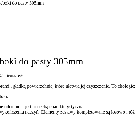
głęboki do pasty 305mm
łęboki do pasty 305mm
ć i trwałość.
mi i gładką powierzchnią, która ułatwia jej czyszczenie. To ekologicz
tołu.
dcienie – jest to cechą charakterystyczną.
i wykończenia naczyń. Elementy zastawy kompletowane są losowo i ró