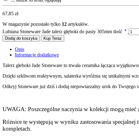
67,85
zł
W magazynie pozostało tylko
12
artykułów.
Lubiana Stoneware Jade talerz głęboki do pasty 305mm ilość
Dodaj do koszyka
Kup Teraz
Opis
Informacje dodatkowe
Talerz głeboki Jade Stoneware to trwała ceramika łącząca wyjątkowoś
Dzięki szkliwom reaktywnym, salaterka wyróżnia się unikalnymi wzora
Odkryj Stoneware już dziś i dodaj niepowtarzalny urok do Twojego s
UWAGA: Poszczególne naczynia w kolekcji mogą mieć zró
Różnice te występują w wyniku zastosowania specjalnej
kompletach.