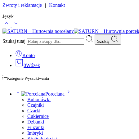
Zwroty i reklamacje
|
Kontakt
|
Język
Szukaj tutaj
Szukaj
Konto
0
Wózek
Kategorie Wyszukiwania
Porcelana
Bulionówki
Czajniki
Czarki
Cukiernice
Dzbanki
Filiżanki
Imbryki
Kieliszki do jaj