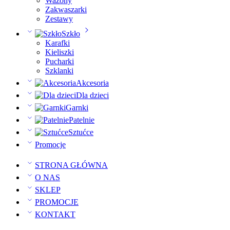
Wazony
Zakwaszarki
Zestawy
Szkło
Karafki
Kieliszki
Pucharki
Szklanki
Akcesoria
Dla dzieci
Garnki
Patelnie
Sztućce
Promocje
STRONA GŁÓWNA
O NAS
SKLEP
PROMOCJE
KONTAKT