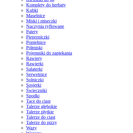
Komplety do herbaty
Kubki
Maselnice
Miski i miseczki
Naczynia ryflowane
Patery
Pieprzniczki
Popielnice
Półmiski
Pojemniki do zapiekania
Rawiery
Rawierki
Salaterki
Serwetnice
Solniczki
Sosjerki
Świeczniki
Spodki
Tace do ciast
Talerze głębokie
Talerze płytkie
Talerze do ciast
Talerze do pizzy
Wazy