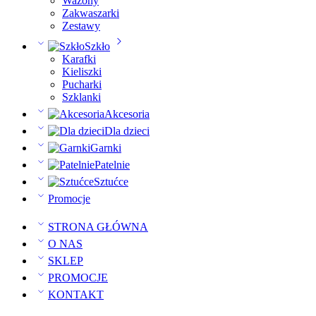
Wazony
Zakwaszarki
Zestawy
Szkło
Karafki
Kieliszki
Pucharki
Szklanki
Akcesoria
Dla dzieci
Garnki
Patelnie
Sztućce
Promocje
STRONA GŁÓWNA
O NAS
SKLEP
PROMOCJE
KONTAKT