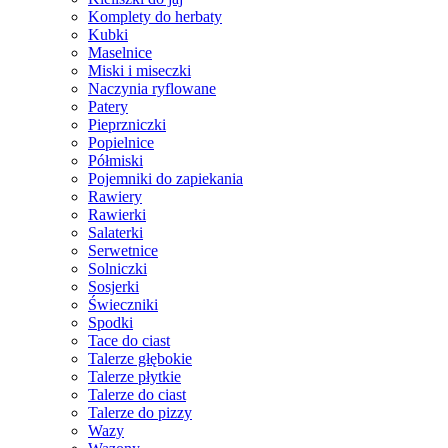
Komplety do herbaty
Kubki
Maselnice
Miski i miseczki
Naczynia ryflowane
Patery
Pieprzniczki
Popielnice
Półmiski
Pojemniki do zapiekania
Rawiery
Rawierki
Salaterki
Serwetnice
Solniczki
Sosjerki
Świeczniki
Spodki
Tace do ciast
Talerze głębokie
Talerze płytkie
Talerze do ciast
Talerze do pizzy
Wazy