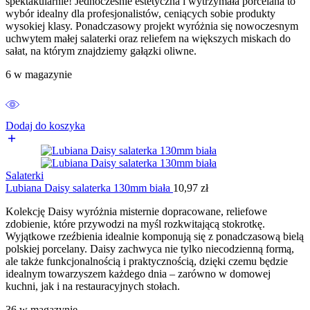
spektakularnie! Jednocześnie estetyczna i wytrzymała porcelana to
wybór idealny dla profesjonalistów, ceniących sobie produkty
wysokiej klasy. Ponadczasowy projekt wyróżnia się nowoczesnym
uchwytem małej salaterki oraz reliefem na większych miskach do
sałat, na którym znajdziemy gałązki oliwne.
6 w magazynie
Dodaj do koszyka
Salaterki
Lubiana Daisy salaterka 130mm biała
10,97
zł
Kolekcję Daisy wyróżnia misternie dopracowane, reliefowe
zdobienie, które przywodzi na myśl rozkwitającą stokrotkę.
Wyjątkowe rzeźbienia idealnie komponują się z ponadczasową bielą
polskiej porcelany. Daisy zachwyca nie tylko niecodzienną formą,
ale także funkcjonalnością i praktycznością, dzięki czemu będzie
idealnym towarzyszem każdego dnia – zarówno w domowej
kuchni, jak i na restauracyjnych stołach.
36 w magazynie