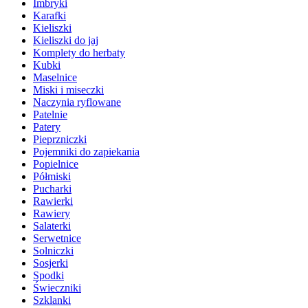
Imbryki
Karafki
Kieliszki
Kieliszki do jaj
Komplety do herbaty
Kubki
Maselnice
Miski i miseczki
Naczynia ryflowane
Patelnie
Patery
Pieprzniczki
Pojemniki do zapiekania
Popielnice
Półmiski
Pucharki
Rawierki
Rawiery
Salaterki
Serwetnice
Solniczki
Sosjerki
Spodki
Świeczniki
Szklanki