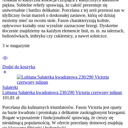
piękna. Subtelne reliefy sprawiają, że całość prezentuje się
uniwersalnie i bardzo delikatnie. Porcelana z tej serii przenosi nas w
idylliczny świat marzeń o doskonałej zastawie, którą od dzisiaj
możemy mieć na swoim stole. Fason charakteryzują koliste,
opływowe kształty oraz wyraźnie zaznaczone brzegi. Dyskretne
tłoczenie znajdziemy na każdym elemencie linii, m. in. na talerzach,
bulionówkach, imbryku czy cukiernicy, a nawet solniczce.
3 w magazynie
Dodaj do koszyka
Salaterki
Lubiana Salaterka kwadratowa 230/290 Victoria czerwony tulipan
101,81
zł
Porcelana dla kulinarnych triumfatorów. Fason Victoria jest oparty
na bazie kwadratu i prostokąta z delikatnie zaokrąglonymi brzegami.
Bogate wyposażenie i funkcjonalność sprawiają, że cieszy się
niesłabnącą popularnością. W ofercie porcelany domowej znajdują
się klasyczne filiżanki i bulionówki.