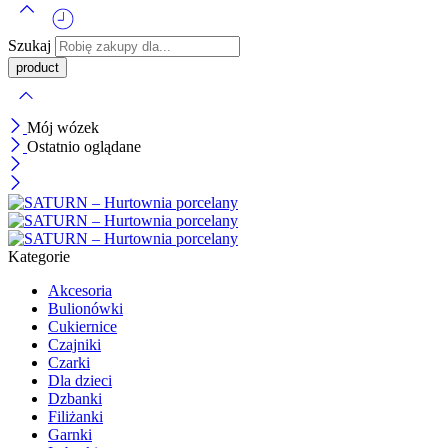
Szukaj
Mój wózek
Ostatnio oglądane
Kategorie
Akcesoria
Bulionówki
Cukiernice
Czajniki
Czarki
Dla dzieci
Dzbanki
Filiżanki
Garnki