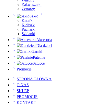
Wazony
Zakwaszarki
Zestawy
Szkło
Karafki
Kieliszki
Pucharki
Szklanki
Akcesoria
Dla dzieci
Garnki
Patelnie
Sztućce
Promocje
STRONA GŁÓWNA
O NAS
SKLEP
PROMOCJE
KONTAKT