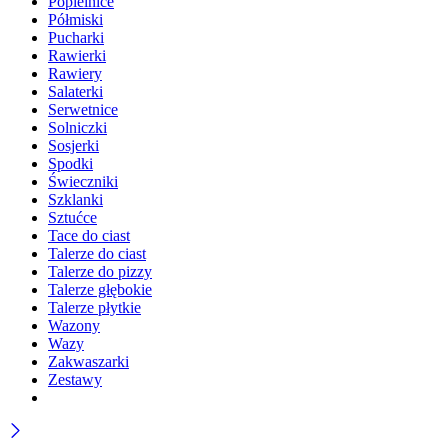
Popielnice
Półmiski
Pucharki
Rawierki
Rawiery
Salaterki
Serwetnice
Solniczki
Sosjerki
Spodki
Świeczniki
Szklanki
Sztućce
Tace do ciast
Talerze do ciast
Talerze do pizzy
Talerze głębokie
Talerze płytkie
Wazony
Wazy
Zakwaszarki
Zestawy