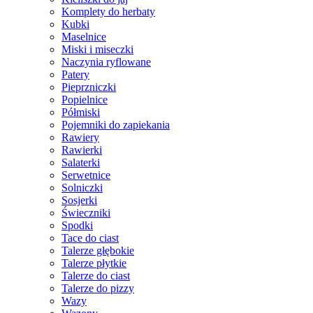
Komplety do herbaty
Kubki
Maselnice
Miski i miseczki
Naczynia ryflowane
Patery
Pieprzniczki
Popielnice
Półmiski
Pojemniki do zapiekania
Rawiery
Rawierki
Salaterki
Serwetnice
Solniczki
Sosjerki
Świeczniki
Spodki
Tace do ciast
Talerze głębokie
Talerze płytkie
Talerze do ciast
Talerze do pizzy
Wazy