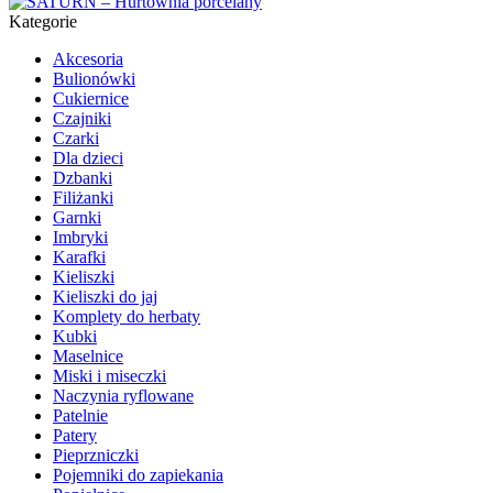
Kategorie
Akcesoria
Bulionówki
Cukiernice
Czajniki
Czarki
Dla dzieci
Dzbanki
Filiżanki
Garnki
Imbryki
Karafki
Kieliszki
Kieliszki do jaj
Komplety do herbaty
Kubki
Maselnice
Miski i miseczki
Naczynia ryflowane
Patelnie
Patery
Pieprzniczki
Pojemniki do zapiekania