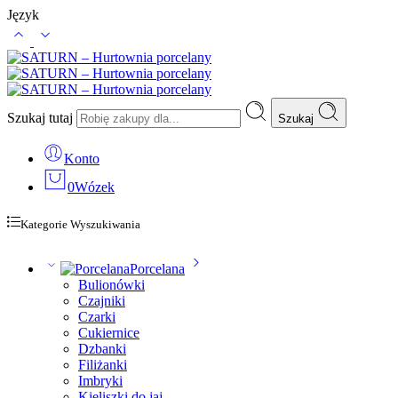
Język
Szukaj tutaj
Szukaj
Konto
0
Wózek
Kategorie Wyszukiwania
Porcelana
Bulionówki
Czajniki
Czarki
Cukiernice
Dzbanki
Filiżanki
Imbryki
Kieliszki do jaj