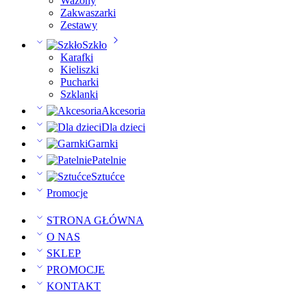
Wazony
Zakwaszarki
Zestawy
Szkło
Karafki
Kieliszki
Pucharki
Szklanki
Akcesoria
Dla dzieci
Garnki
Patelnie
Sztućce
Promocje
STRONA GŁÓWNA
O NAS
SKLEP
PROMOCJE
KONTAKT