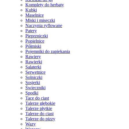
Komplety do herbaty
Kubki
Maselnice
Miski i miseczki
Naczynia ryflowane
Patery
Pieprzniczki
Popielnice
Półmiski
Pojemniki do zapiekania
Rawiery
Rawierki
Salaterki
Serwetnice
Solniczki
Sosjerki
Świeczniki
Spodki
Tace do ciast
Talerze głębokie
Talerze płytkie
Talerze do ciast
Talerze do pizzy
Wazy