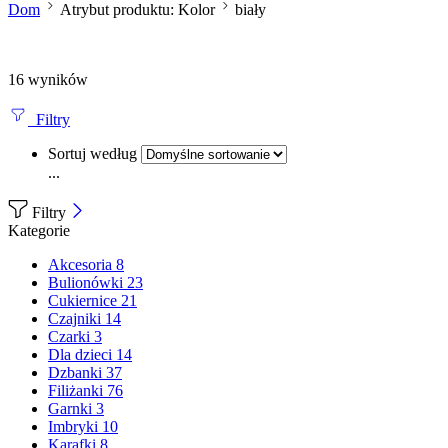
Dom
Atrybut produktu: Kolor
biały
16 wyników
Filtry
Sortuj według
...
Filtry
Kategorie
Akcesoria
8
Bulionówki
23
Cukiernice
21
Czajniki
14
Czarki
3
Dla dzieci
14
Dzbanki
37
Filiżanki
76
Garnki
3
Imbryki
10
Karafki
8