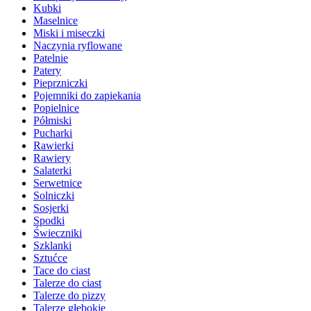
Kubki
Maselnice
Miski i miseczki
Naczynia ryflowane
Patelnie
Patery
Pieprzniczki
Pojemniki do zapiekania
Popielnice
Półmiski
Pucharki
Rawierki
Rawiery
Salaterki
Serwetnice
Solniczki
Sosjerki
Spodki
Świeczniki
Szklanki
Sztućce
Tace do ciast
Talerze do ciast
Talerze do pizzy
Talerze głębokie