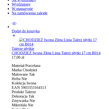
Wyróżniony
W magazynie
Na zamówienia zaległe
Dodaj do koszyka
Talerze płytkie
CHODZIEŻ Iwona Złota Linia Talerz płytki 17 cm B014
17,00
zł
Materiał Porcelana
Marka Chodzież
Malowane Tak
Hefra Nie
Kolekcja Iwona
EAN 5903353164113
Produkt Talerze
Dekoracja Tak
Zmywarka Nie
Mikrofala Nie