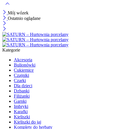
Mój wózek
Ostatnio oglądane
Kategorie
Akcesoria
Bulionówki
Cukiernice
Czajniki
Czarki
Dla dzieci
Dzbanki
Filiżanki
Garnki
Imbryki
Karafki
Kieliszki
Kieliszki do jaj
Komplety do herbaty