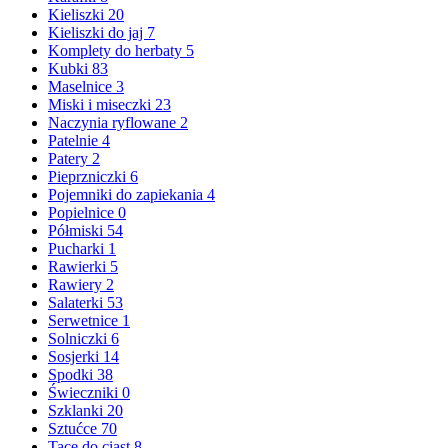
Kieliszki
20
Kieliszki do jaj
7
Komplety do herbaty
5
Kubki
83
Maselnice
3
Miski i miseczki
23
Naczynia ryflowane
2
Patelnie
4
Patery
2
Pieprzniczki
6
Pojemniki do zapiekania
4
Popielnice
0
Półmiski
54
Pucharki
1
Rawierki
5
Rawiery
2
Salaterki
53
Serwetnice
1
Solniczki
6
Sosjerki
14
Spodki
38
Świeczniki
0
Szklanki
20
Sztućce
70
Tace do ciast
8