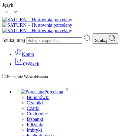
Język
Szukaj tutaj
Szukaj
Konto
0
Wózek
Kategorie Wyszukiwania
Porcelana
Bulionówki
Czajniki
Czarki
Cukiernice
Dzbanki
Filiżanki
Imbryki
Kieliszki do jaj