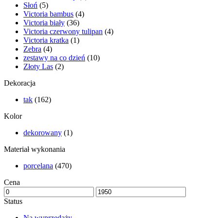
Słoń
(5)
Victoria bambus
(4)
Victoria biały
(36)
Victoria czerwony tulipan
(4)
Victoria kratka
(1)
Zebra
(4)
zestawy na co dzień
(10)
Złoty Las
(2)
Dekoracja
tak
(162)
Kolor
dekorowany
(1)
Materiał wykonania
porcelana
(470)
Cena
Status
Na wyprzedaży