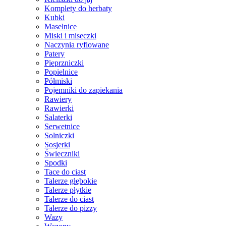
Komplety do herbaty
Kubki
Maselnice
Miski i miseczki
Naczynia ryflowane
Patery
Pieprzniczki
Popielnice
Półmiski
Pojemniki do zapiekania
Rawiery
Rawierki
Salaterki
Serwetnice
Solniczki
Sosjerki
Świeczniki
Spodki
Tace do ciast
Talerze głębokie
Talerze płytkie
Talerze do ciast
Talerze do pizzy
Wazy