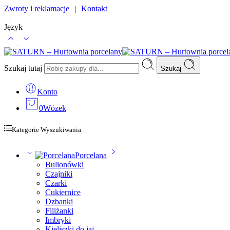
Zwroty i reklamacje
|
Kontakt
|
Język
Szukaj tutaj
Szukaj
Konto
0
Wózek
Kategorie Wyszukiwania
Porcelana
Bulionówki
Czajniki
Czarki
Cukiernice
Dzbanki
Filiżanki
Imbryki
Kieliszki do jaj