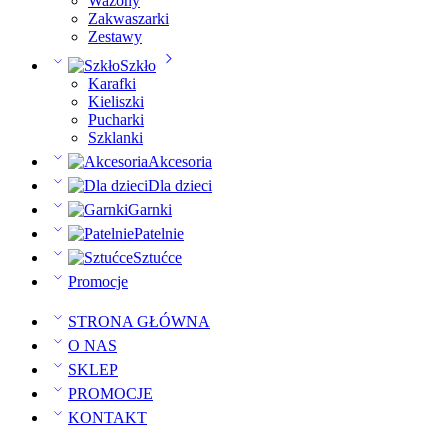
Wazony
Zakwaszarki
Zestawy
Szkło
Karafki
Kieliszki
Pucharki
Szklanki
Akcesoria
Dla dzieci
Garnki
Patelnie
Sztućce
Promocje
STRONA GŁÓWNA
O NAS
SKLEP
PROMOCJE
KONTAKT