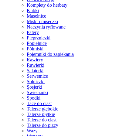
Komplety do herbaty
Kubki
Maselnice
Miski i miseczki
Naczynia ryflowane
Patery
Pieprzniczki
Popielnice
Półmiski
Pojemniki do zapiekania
Rawiery
Rawierki
Salaterki
Serwetnice
Solniczki
Sosjerki
Świeczniki
Spodki
Tace do ciast
Talerze głębokie
Talerze płytkie
Talerze do ciast
Talerze do pizzy
Wazy