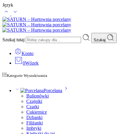
Język
Szukaj tutaj
Szukaj
Konto
0
Wózek
Kategorie Wyszukiwania
Porcelana
Bulionówki
Czajniki
Czarki
Cukiernice
Dzbanki
Filiżanki
Imbryki
Kieliszki do jaj