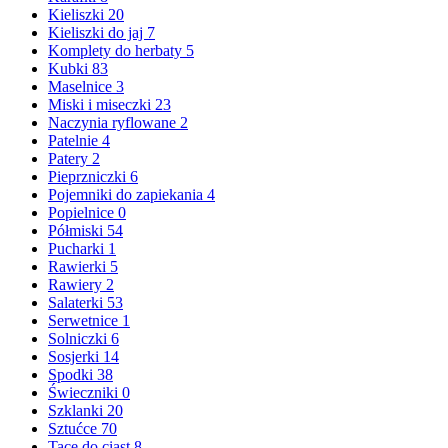
Kieliszki
20
Kieliszki do jaj
7
Komplety do herbaty
5
Kubki
83
Maselnice
3
Miski i miseczki
23
Naczynia ryflowane
2
Patelnie
4
Patery
2
Pieprzniczki
6
Pojemniki do zapiekania
4
Popielnice
0
Półmiski
54
Pucharki
1
Rawierki
5
Rawiery
2
Salaterki
53
Serwetnice
1
Solniczki
6
Sosjerki
14
Spodki
38
Świeczniki
0
Szklanki
20
Sztućce
70
Tace do ciast
8