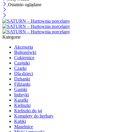
Ostatnio oglądane
Kategorie
Akcesoria
Bulionówki
Cukiernice
Czajniki
Czarki
Dla dzieci
Dzbanki
Filiżanki
Garnki
Imbryki
Karafki
Kieliszki
Kieliszki do jaj
Komplety do herbaty
Kubki
Maselnice
Miski i miseczki