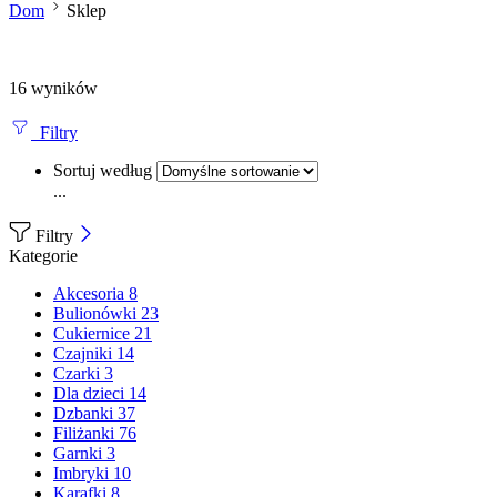
Dom
Sklep
16 wyników
Filtry
Sortuj według
...
Filtry
Kategorie
Akcesoria
8
Bulionówki
23
Cukiernice
21
Czajniki
14
Czarki
3
Dla dzieci
14
Dzbanki
37
Filiżanki
76
Garnki
3
Imbryki
10
Karafki
8