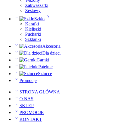
Wazony
Zakwaszarki
Zestawy
Szkło
Karafki
Kieliszki
Pucharki
Szklanki
Akcesoria
Dla dzieci
Garnki
Patelnie
Sztućce
Promocje
STRONA GŁÓWNA
O NAS
SKLEP
PROMOCJE
KONTAKT