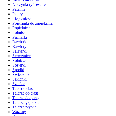
Naczynia ryflowane
Patelnie
Patery
Pieprzniczki
Pojemniki do zapiekania
Popielnice
Półmiski
Pucharki
Rawierki
Rawiery
Salaterki
Serwetnice
Solniczki
Sosjerki
Spodki
Świeczniki
Szklanki
Sztućce
Tace do ciast
Talerze do ciast
Talerze do pizzy
Talerze głębokie
Talerze płytkie
Wazony