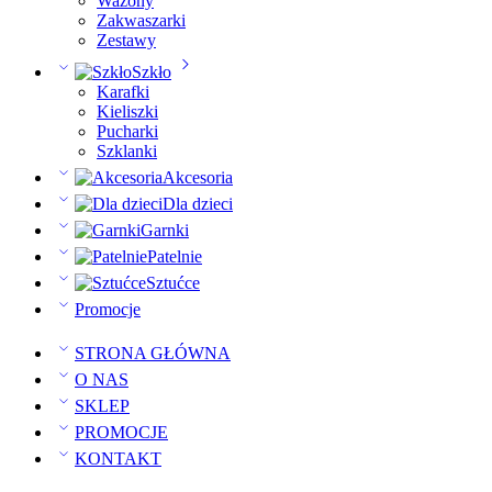
Wazony
Zakwaszarki
Zestawy
Szkło
Karafki
Kieliszki
Pucharki
Szklanki
Akcesoria
Dla dzieci
Garnki
Patelnie
Sztućce
Promocje
STRONA GŁÓWNA
O NAS
SKLEP
PROMOCJE
KONTAKT