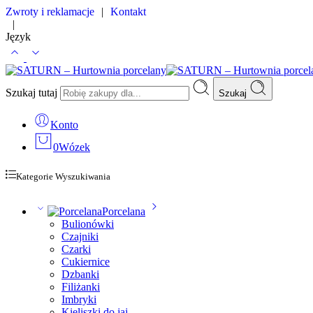
Zwroty i reklamacje
|
Kontakt
|
Język
Szukaj tutaj
Szukaj
Konto
0
Wózek
Kategorie Wyszukiwania
Porcelana
Bulionówki
Czajniki
Czarki
Cukiernice
Dzbanki
Filiżanki
Imbryki
Kieliszki do jaj