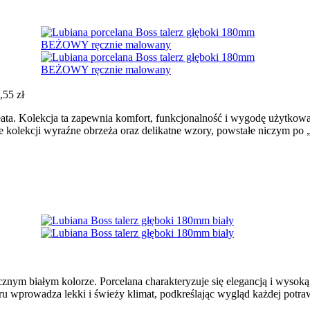
,55
zł
 Beata. Kolekcja ta zapewnia komfort, funkcjonalność i wygodę użytko
olekcji wyraźne obrzeża oraz delikatne wzory, powstałe niczym po „
znym białym kolorze. Porcelana charakteryzuje się elegancją i wysoką 
loru wprowadza lekki i świeży klimat, podkreślając wygląd każdej potra