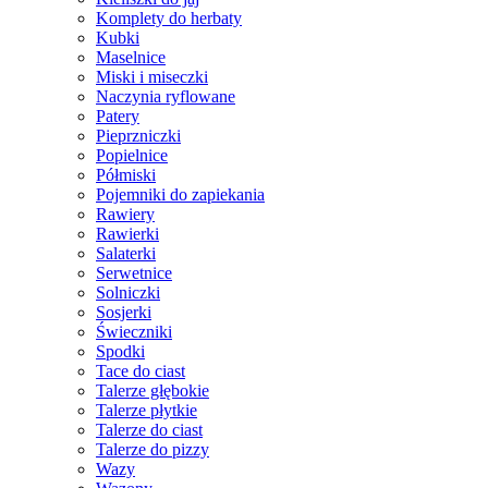
Komplety do herbaty
Kubki
Maselnice
Miski i miseczki
Naczynia ryflowane
Patery
Pieprzniczki
Popielnice
Półmiski
Pojemniki do zapiekania
Rawiery
Rawierki
Salaterki
Serwetnice
Solniczki
Sosjerki
Świeczniki
Spodki
Tace do ciast
Talerze głębokie
Talerze płytkie
Talerze do ciast
Talerze do pizzy
Wazy