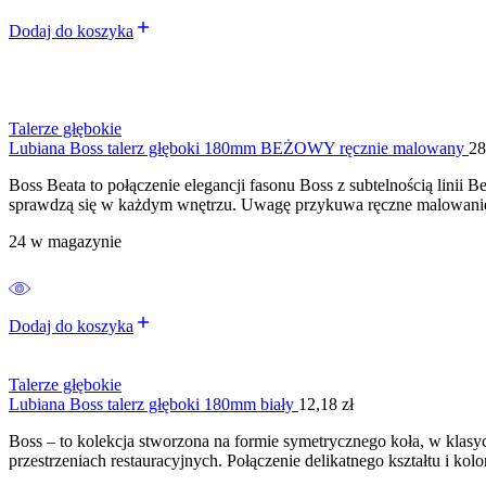
Dodaj do koszyka
Talerze głębokie
Lubiana Boss talerz głęboki 180mm BEŻOWY ręcznie malowany
28
Boss Beata to połączenie elegancji fasonu Boss z subtelnością linii
sprawdzą się w każdym wnętrzu. Uwagę przykuwa ręczne malowanie k
24 w magazynie
Dodaj do koszyka
Talerze głębokie
Lubiana Boss talerz głęboki 180mm biały
12,18
zł
Boss – to kolekcja stworzona na formie symetrycznego koła, w klasyc
przestrzeniach restauracyjnych. Połączenie delikatnego kształtu i ko