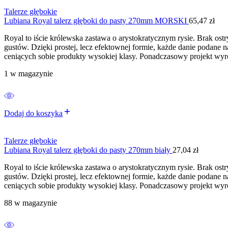
Talerze głębokie
Lubiana Royal talerz głęboki do pasty 270mm MORSKI
65,47
zł
Royal to iście królewska zastawa o arystokratycznym rysie. Brak os
gustów. Dzięki prostej, lecz efektownej formie, każde danie podane n
ceniących sobie produkty wysokiej klasy. Ponadczasowy projekt wyró
1 w magazynie
Dodaj do koszyka
Talerze głębokie
Lubiana Royal talerz głęboki do pasty 270mm biały
27,04
zł
Royal to iście królewska zastawa o arystokratycznym rysie. Brak os
gustów. Dzięki prostej, lecz efektownej formie, każde danie podane n
ceniących sobie produkty wysokiej klasy. Ponadczasowy projekt wyró
88 w magazynie