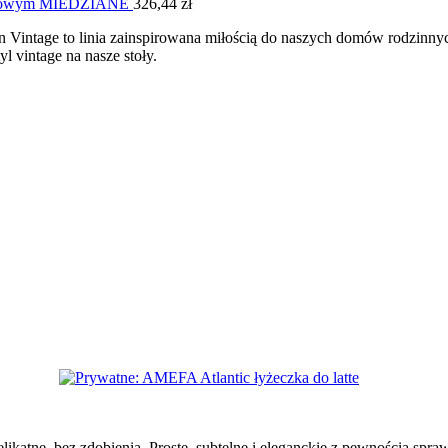
ezentowym MIEDZIANE
326,44
zł
in Vintage to linia zainspirowana miłością do naszych domów rodzinnyc
 vintage na nasze stoły.
 delikatne, bez zdobienia. Proste, subtelne i eleganckie z pewnością sp