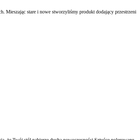
h. Mieszając stare i nowe stworzyliśmy produkt dodający przestrzeni
rawią, że Twój stół nabierze ducha nowoczesności.Sztućce polerowane.