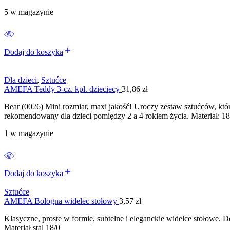
5 w magazynie
Dodaj do koszyka
Dla dzieci
,
Sztućce
AMEFA Teddy 3-cz. kpl. dzieciecy
31,86
zł
Bear (0026) Mini rozmiar, maxi jakość! Uroczy zestaw sztućców, kt
rekomendowany dla dzieci pomiędzy 2 a 4 rokiem życia. Materiał: 1
1 w magazynie
Dodaj do koszyka
Sztućce
AMEFA Bologna widelec stołowy
3,57
zł
Klasyczne, proste w formie, subtelne i eleganckie widelce stołowe. D
Materiał stal 18/0