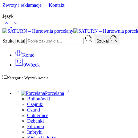
Zwroty i reklamacje
|
Kontakt
|
Język
Szukaj tutaj
Szukaj
Konto
0
Wózek
Kategorie Wyszukiwania
Porcelana
Bulionówki
Czajniki
Czarki
Cukiernice
Dzbanki
Filiżanki
Imbryki
Kieliszki do jaj