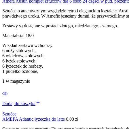
Amefa Austin komplet sztućców dla 6 osób 24 części w pud. pr
Sztućce o autentycznym wyglądzie retro i eleganckim kształcie. Aust
prawdziwego uroku. W Amefie jesteśmy dumni, że przywróciliśmy styl
Zestawy są dostępne w postaci złotego, miedzianego, czarnego.
Materiał stal 18/0
W skład zestawu wchodzą:
6 noży stołowych,
6 widelców stołowych,
6 łyżek stołowych,
6 łyżeczek do herbaty,
1 pudełko ozdobne,
1 w magazynie
Dodaj do koszyka
Sztućce
AMEFA Atlantic łyżeczka do latte
6,03
zł
Czyste to esencja prostoty. To sztućce o bardzo prostych kształtach,