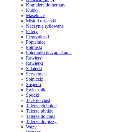
Komplety do herbaty
Kubki
Maselnice
Miski i miseczki
Naczynia ryflowane
Patery
Pieprzniczki
Popielnice
Półmiski
Pojemniki do zapiekania
Rawiery
Rawierki
Salaterki
Serwetnice
Solniczki
Sosjerki
Świeczniki
Spodki
Tace do ciast
Talerze głębokie
Talerze płytkie
Talerze do ciast
Talerze do pizzy
Wazy