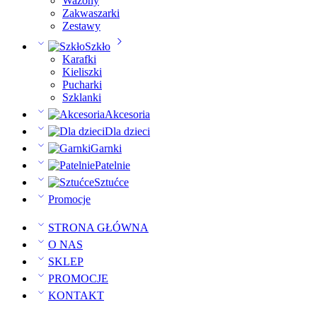
Wazony
Zakwaszarki
Zestawy
Szkło
Karafki
Kieliszki
Pucharki
Szklanki
Akcesoria
Dla dzieci
Garnki
Patelnie
Sztućce
Promocje
STRONA GŁÓWNA
O NAS
SKLEP
PROMOCJE
KONTAKT