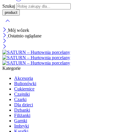
Szukaj
Mój wózek
Ostatnio oglądane
Kategorie
Akcesoria
Bulionówki
Cukiernice
Czajniki
Czarki
Dla dzieci
Dzbanki
Filiżanki
Garnki
Imbryki
Karafki