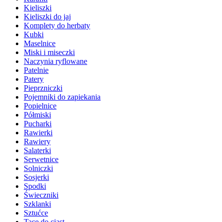
Kieliszki
Kieliszki do jaj
Komplety do herbaty
Kubki
Maselnice
Miski i miseczki
Naczynia ryflowane
Patelnie
Patery
Pieprzniczki
Pojemniki do zapiekania
Popielnice
Półmiski
Pucharki
Rawierki
Rawiery
Salaterki
Serwetnice
Solniczki
Sosjerki
Spodki
Świeczniki
Szklanki
Sztućce
Tace do ciast