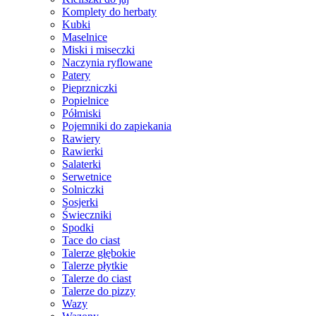
Komplety do herbaty
Kubki
Maselnice
Miski i miseczki
Naczynia ryflowane
Patery
Pieprzniczki
Popielnice
Półmiski
Pojemniki do zapiekania
Rawiery
Rawierki
Salaterki
Serwetnice
Solniczki
Sosjerki
Świeczniki
Spodki
Tace do ciast
Talerze głębokie
Talerze płytkie
Talerze do ciast
Talerze do pizzy
Wazy