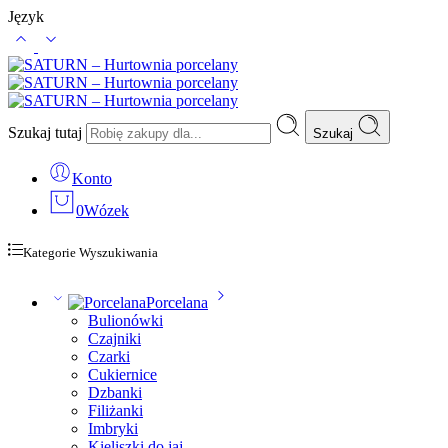
Język
Szukaj tutaj
Szukaj
Konto
0
Wózek
Kategorie Wyszukiwania
Porcelana
Bulionówki
Czajniki
Czarki
Cukiernice
Dzbanki
Filiżanki
Imbryki
Kieliszki do jaj