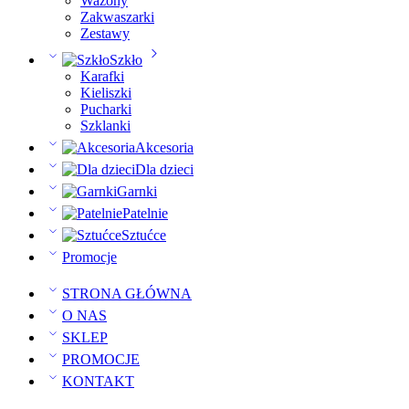
Wazony
Zakwaszarki
Zestawy
Szkło
Karafki
Kieliszki
Pucharki
Szklanki
Akcesoria
Dla dzieci
Garnki
Patelnie
Sztućce
Promocje
STRONA GŁÓWNA
O NAS
SKLEP
PROMOCJE
KONTAKT