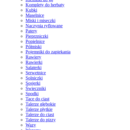
Komplety do herbaty
Kubki
Maselnice
Miski i miseczki
Naczynia ryflowane
Patery
Pieprzniczki
Popielnice
Półmiski
Pojemniki do zapiekania
Rawiery
Rawierki
Salaterki
Serwetnice
Solniczki
Sosjerki
Świeczniki
Spodki
Tace do ciast
Talerze głębokie
Talerze płytkie
Talerze do ciast
Talerze do pizzy
Wazy