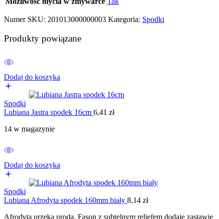
Możliwość mycia w zmywarce
Tak
Numer SKU:
201013000000003
Kategoria:
Spodki
Produkty powiązane
Dodaj do koszyka
Spodki
Lubiana Jastra spodek 16cm
6,41
zł
14 w magazynie
Dodaj do koszyka
Spodki
Lubiana Afrodyta spodek 160mm biały
8,14
zł
Afrodyta urzeka urodą. Fason z subtelnym reliefem dodaje zastawie