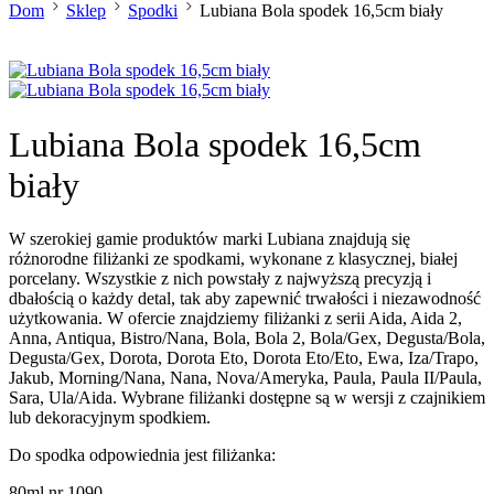
Dom
Sklep
Spodki
Lubiana Bola spodek 16,5cm biały
Lubiana Bola spodek 16,5cm
biały
W szerokiej gamie produktów marki Lubiana znajdują się
różnorodne filiżanki ze spodkami, wykonane z klasycznej, białej
porcelany. Wszystkie z nich powstały z najwyższą precyzją i
dbałością o każdy detal, tak aby zapewnić trwałości i niezawodność
użytkowania. W ofercie znajdziemy filiżanki z serii Aida, Aida 2,
Anna, Antiqua, Bistro/Nana, Bola, Bola 2, Bola/Gex, Degusta/Bola,
Degusta/Gex, Dorota, Dorota Eto, Dorota Eto/Eto, Ewa, Iza/Trapo,
Jakub, Morning/Nana, Nana, Nova/Ameryka, Paula, Paula II/Paula,
Sara, Ula/Aida. Wybrane filiżanki dostępne są w wersji z czajnikiem
lub dekoracyjnym spodkiem.
Do spodka odpowiednia jest filiżanka:
80ml nr 1090