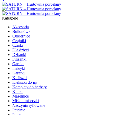
Kategorie
Akcesoria
Bulionówki
Cukiernice
Czajniki
Czarki
Dla dzieci
Dzbanki
Filiżanki
Garnki
Imbryki
Karafki
Kieliszki
Kieliszki do jaj
Komplety do herbaty
Kubki
Maselnice
Miski i miseczki
Naczynia ryflowane
Patelnie
Patery