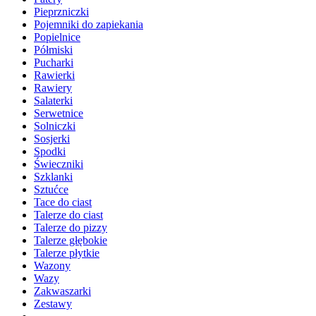
Pieprzniczki
Pojemniki do zapiekania
Popielnice
Półmiski
Pucharki
Rawierki
Rawiery
Salaterki
Serwetnice
Solniczki
Sosjerki
Spodki
Świeczniki
Szklanki
Sztućce
Tace do ciast
Talerze do ciast
Talerze do pizzy
Talerze głębokie
Talerze płytkie
Wazony
Wazy
Zakwaszarki
Zestawy