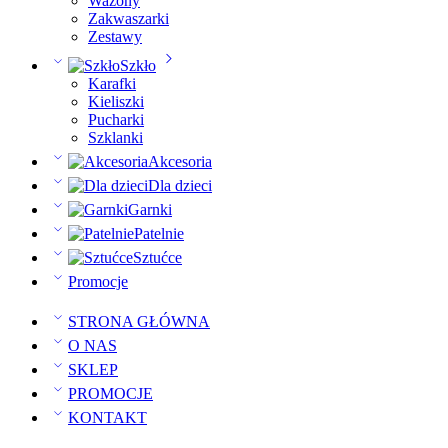
Wazony
Zakwaszarki
Zestawy
Szkło
Karafki
Kieliszki
Pucharki
Szklanki
Akcesoria
Dla dzieci
Garnki
Patelnie
Sztućce
Promocje
STRONA GŁÓWNA
O NAS
SKLEP
PROMOCJE
KONTAKT