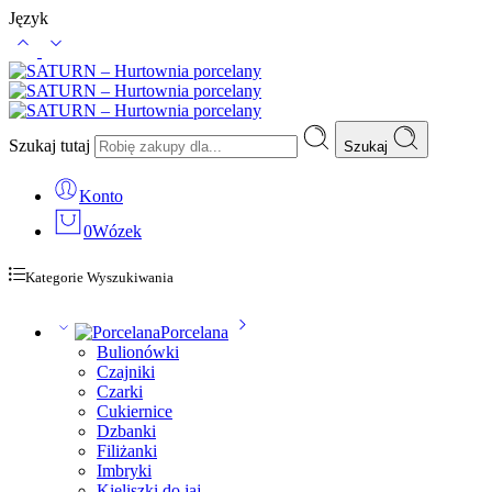
Język
Szukaj tutaj
Szukaj
Konto
0
Wózek
Kategorie Wyszukiwania
Porcelana
Bulionówki
Czajniki
Czarki
Cukiernice
Dzbanki
Filiżanki
Imbryki
Kieliszki do jaj