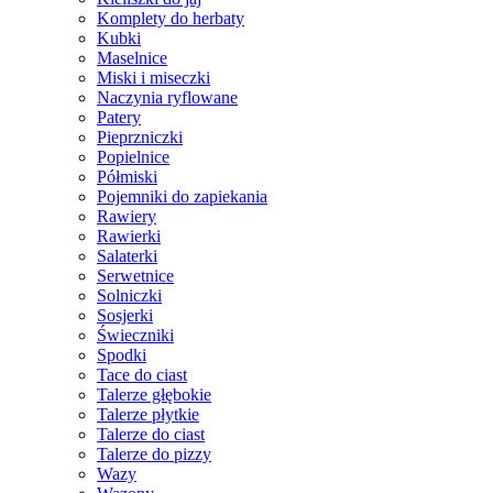
Komplety do herbaty
Kubki
Maselnice
Miski i miseczki
Naczynia ryflowane
Patery
Pieprzniczki
Popielnice
Półmiski
Pojemniki do zapiekania
Rawiery
Rawierki
Salaterki
Serwetnice
Solniczki
Sosjerki
Świeczniki
Spodki
Tace do ciast
Talerze głębokie
Talerze płytkie
Talerze do ciast
Talerze do pizzy
Wazy