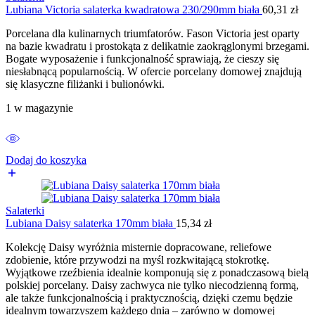
Lubiana Victoria salaterka kwadratowa 230/290mm biała
60,31
zł
Porcelana dla kulinarnych triumfatorów. Fason Victoria jest oparty
na bazie kwadratu i prostokąta z delikatnie zaokrąglonymi brzegami.
Bogate wyposażenie i funkcjonalność sprawiają, że cieszy się
niesłabnącą popularnością. W ofercie porcelany domowej znajdują
się klasyczne filiżanki i bulionówki.
1 w magazynie
Dodaj do koszyka
Salaterki
Lubiana Daisy salaterka 170mm biała
15,34
zł
Kolekcję Daisy wyróżnia misternie dopracowane, reliefowe
zdobienie, które przywodzi na myśl rozkwitającą stokrotkę.
Wyjątkowe rzeźbienia idealnie komponują się z ponadczasową bielą
polskiej porcelany. Daisy zachwyca nie tylko niecodzienną formą,
ale także funkcjonalnością i praktycznością, dzięki czemu będzie
idealnym towarzyszem każdego dnia – zarówno w domowej