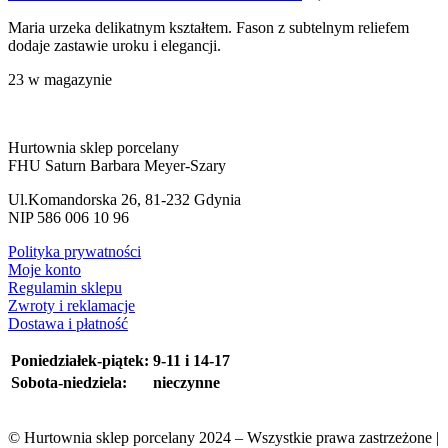
Maria urzeka delikatnym kształtem. Fason z subtelnym reliefem
dodaje zastawie uroku i elegancji.
23 w magazynie
Hurtownia sklep porcelany
FHU Saturn Barbara Meyer-Szary
Ul.Komandorska 26, 81-232 Gdynia
NIP 586 006 10 96
Polityka prywatności
Moje konto
Regulamin sklepu
Zwroty i reklamacje
Dostawa i płatność
Poniedziałek-piątek:
9-11 i 14-17
Sobota-niedziela:
nieczynne
© Hurtownia sklep porcelany 2024 – Wszystkie prawa zastrzeżone |