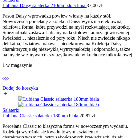
Lubiana Daisy salaterka 210mm złota linia
37,00
zł
Fason Daisy wprowadza powiew wiosny na każdy stół.
Nowoczesną porcelanę z kolekcji Daisy wyróżnia efektowna,
reliefowa forma, która przywodzi na myśl rozkwitającą stokrotkę.
Śnieżnobiała zastawa Lubiany nada stołowej aranżacji wiosennej
świeżości… niezależnie od pory roku. Niech nie zwiedzie nikogo
delikatna, kwiatowa nazwa – niedekorowana Kolekcja Daisy
charakteryzuje się niezwykłą wytrzymałością i odpornością, także
na mycie w zmywarce czy użytkowanie w kuchence mikrofalowej.
1 w magazynie
Dodaj do koszyka
Salaterki
Lubiana Classic salaterka 180mm biała
20,87
zł
Porcelana Classic to klasyczna forma w nowoczesnym wydaniu.
Kolekcja wyróżnia się kwadratowym kształtem o
charakterystycznych, ostro zakończonych krawędziach, dzięki