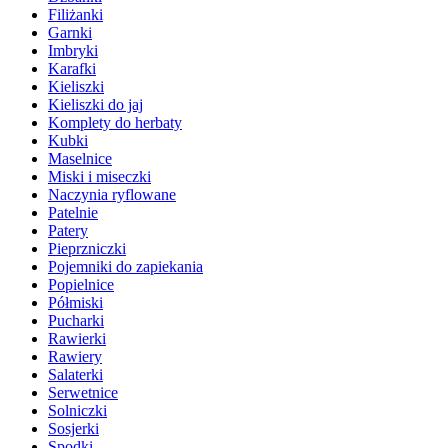
Filiżanki
Garnki
Imbryki
Karafki
Kieliszki
Kieliszki do jaj
Komplety do herbaty
Kubki
Maselnice
Miski i miseczki
Naczynia ryflowane
Patelnie
Patery
Pieprzniczki
Pojemniki do zapiekania
Popielnice
Półmiski
Pucharki
Rawierki
Rawiery
Salaterki
Serwetnice
Solniczki
Sosjerki
Spodki