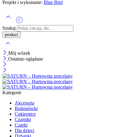
Projekt i wykonanie:
Blue Bird
Szukaj
Mój wózek
Ostatnio oglądane
Kategorie
Akcesoria
Bulionówki
Cukiernice
Czajniki
Czarki
Dla dzieci
Dzbanki