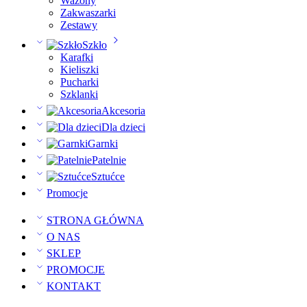
Wazony
Zakwaszarki
Zestawy
Szkło
Karafki
Kieliszki
Pucharki
Szklanki
Akcesoria
Dla dzieci
Garnki
Patelnie
Sztućce
Promocje
STRONA GŁÓWNA
O NAS
SKLEP
PROMOCJE
KONTAKT