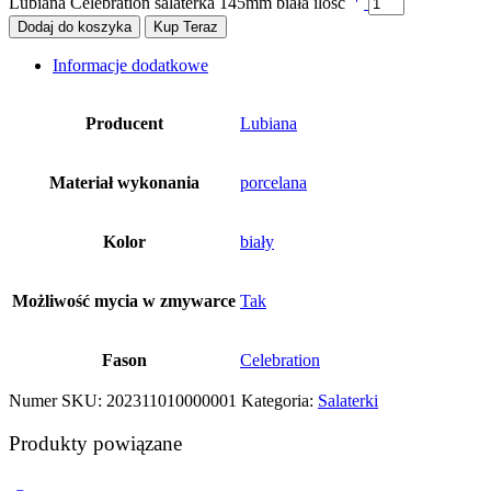
Lubiana Celebration salaterka 145mm biała ilość
Dodaj do koszyka
Kup Teraz
Informacje dodatkowe
Producent
Lubiana
Materiał wykonania
porcelana
Kolor
biały
Możliwość mycia w zmywarce
Tak
Fason
Celebration
Numer SKU:
202311010000001
Kategoria:
Salaterki
Produkty powiązane