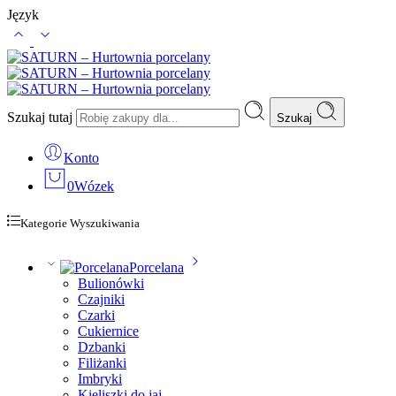
Język
Szukaj tutaj
Szukaj
Konto
0
Wózek
Kategorie Wyszukiwania
Porcelana
Bulionówki
Czajniki
Czarki
Cukiernice
Dzbanki
Filiżanki
Imbryki
Kieliszki do jaj