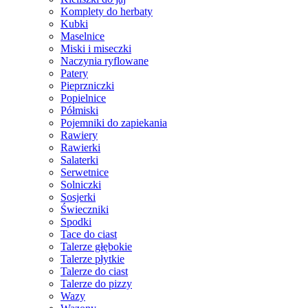
Komplety do herbaty
Kubki
Maselnice
Miski i miseczki
Naczynia ryflowane
Patery
Pieprzniczki
Popielnice
Półmiski
Pojemniki do zapiekania
Rawiery
Rawierki
Salaterki
Serwetnice
Solniczki
Sosjerki
Świeczniki
Spodki
Tace do ciast
Talerze głębokie
Talerze płytkie
Talerze do ciast
Talerze do pizzy
Wazy