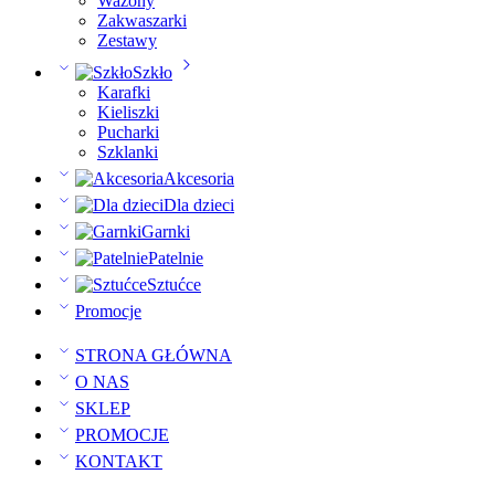
Wazony
Zakwaszarki
Zestawy
Szkło
Karafki
Kieliszki
Pucharki
Szklanki
Akcesoria
Dla dzieci
Garnki
Patelnie
Sztućce
Promocje
STRONA GŁÓWNA
O NAS
SKLEP
PROMOCJE
KONTAKT