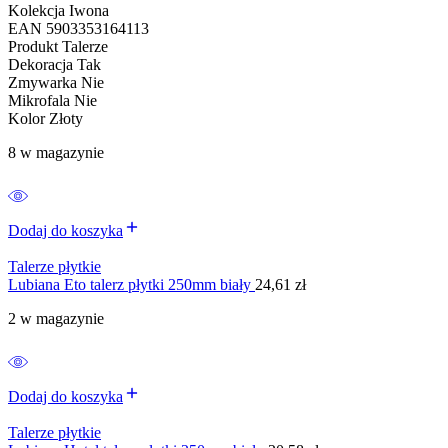
Kolekcja Iwona
EAN 5903353164113
Produkt Talerze
Dekoracja Tak
Zmywarka Nie
Mikrofala Nie
Kolor Złoty
8 w magazynie
Dodaj do koszyka
Talerze płytkie
Lubiana Eto talerz płytki 250mm biały
24,61
zł
2 w magazynie
Dodaj do koszyka
Talerze płytkie