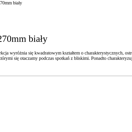
/270mm biały
0/270mm biały
cja wyróżnia się kwadratowym kształtem o charakterystycznych, ostr
, którymi się otaczamy podczas spotkań z bliskimi. Ponadto charakteryz