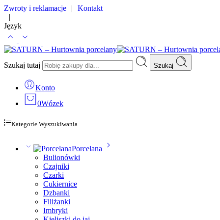
Zwroty i reklamacje
|
Kontakt
|
Język
Szukaj tutaj
Szukaj
Konto
0
Wózek
Kategorie Wyszukiwania
Porcelana
Bulionówki
Czajniki
Czarki
Cukiernice
Dzbanki
Filiżanki
Imbryki
Kieliszki do jaj