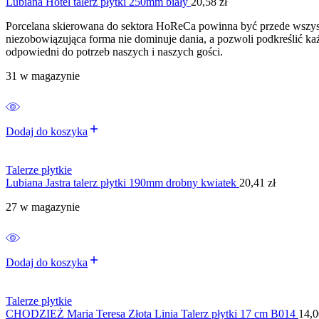
Lubiana Hotel talerz płytki 250mm biały
20,58
zł
Porcelana skierowana do sektora HoReCa powinna być przede wszyst
niezobowiązująca forma nie dominuje dania, a pozwoli podkreślić k
odpowiedni do potrzeb naszych i naszych gości.
31 w magazynie
Dodaj do koszyka
Talerze płytkie
Lubiana Jastra talerz płytki 190mm drobny kwiatek
20,41
zł
27 w magazynie
Dodaj do koszyka
Talerze płytkie
CHODZIEŻ Maria Teresa Złota Linia Talerz płytki 17 cm B014
14,