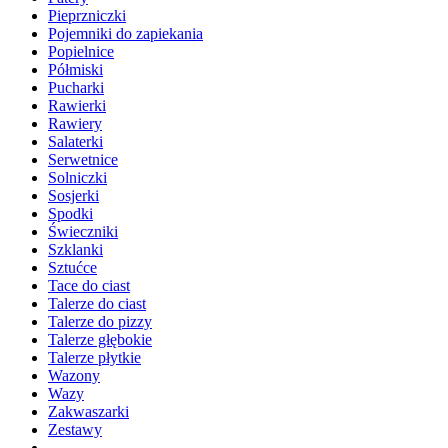
Pieprzniczki
Pojemniki do zapiekania
Popielnice
Półmiski
Pucharki
Rawierki
Rawiery
Salaterki
Serwetnice
Solniczki
Sosjerki
Spodki
Świeczniki
Szklanki
Sztućce
Tace do ciast
Talerze do ciast
Talerze do pizzy
Talerze głębokie
Talerze płytkie
Wazony
Wazy
Zakwaszarki
Zestawy