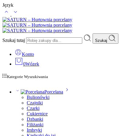
Język
Szukaj tutaj
Szukaj
Konto
0
Wózek
Kategorie Wyszukiwania
Porcelana
Bulionówki
Czajniki
Czarki
Cukiernice
Dzbanki
Filiżanki
Imbryki
Kieliszki do jaj