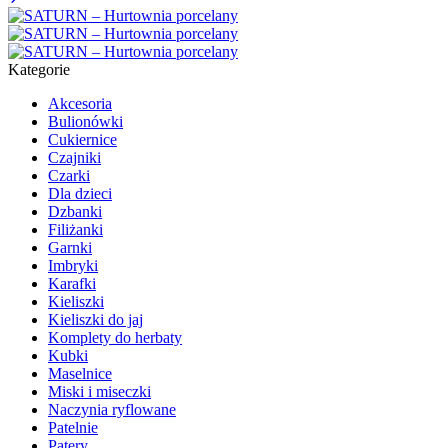
Kategorie
Akcesoria
Bulionówki
Cukiernice
Czajniki
Czarki
Dla dzieci
Dzbanki
Filiżanki
Garnki
Imbryki
Karafki
Kieliszki
Kieliszki do jaj
Komplety do herbaty
Kubki
Maselnice
Miski i miseczki
Naczynia ryflowane
Patelnie
Patery