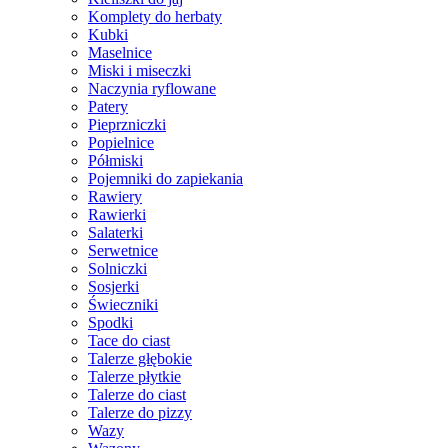
Komplety do herbaty
Kubki
Maselnice
Miski i miseczki
Naczynia ryflowane
Patery
Pieprzniczki
Popielnice
Półmiski
Pojemniki do zapiekania
Rawiery
Rawierki
Salaterki
Serwetnice
Solniczki
Sosjerki
Świeczniki
Spodki
Tace do ciast
Talerze głębokie
Talerze płytkie
Talerze do ciast
Talerze do pizzy
Wazy