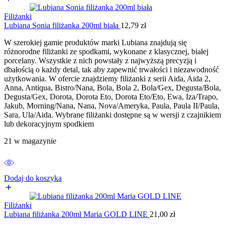
Filiżanki
Lubiana Sonia filiżanka 200ml biała
12,79
zł
W szerokiej gamie produktów marki Lubiana znajdują się
różnorodne filiżanki ze spodkami, wykonane z klasycznej, białej
porcelany. Wszystkie z nich powstały z najwyższą precyzją i
dbałością o każdy detal, tak aby zapewnić trwałości i niezawodność
użytkowania. W ofercie znajdziemy filiżanki z serii Aida, Aida 2,
Anna, Antiqua, Bistro/Nana, Bola, Bola 2, Bola/Gex, Degusta/Bola,
Degusta/Gex, Dorota, Dorota Eto, Dorota Eto/Eto, Ewa, Iza/Trapo,
Jakub, Morning/Nana, Nana, Nova/Ameryka, Paula, Paula II/Paula,
Sara, Ula/Aida. Wybrane filiżanki dostępne są w wersji z czajnikiem
lub dekoracyjnym spodkiem
21 w magazynie
Dodaj do koszyka
Filiżanki
Lubiana filiżanka 200ml Maria GOLD LINE
21,00
zł