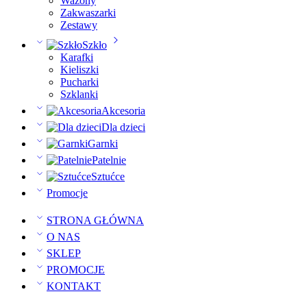
Wazony
Zakwaszarki
Zestawy
Szkło
Karafki
Kieliszki
Pucharki
Szklanki
Akcesoria
Dla dzieci
Garnki
Patelnie
Sztućce
Promocje
STRONA GŁÓWNA
O NAS
SKLEP
PROMOCJE
KONTAKT