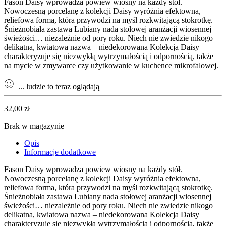
Fason Daisy wprowadza powiew wiosny na każdy stół.
Nowoczesną porcelanę z kolekcji Daisy wyróżnia efektowna,
reliefowa forma, która przywodzi na myśl rozkwitającą stokrotkę.
Śnieżnobiała zastawa Lubiany nada stołowej aranżacji wiosennej
świeżości… niezależnie od pory roku. Niech nie zwiedzie nikogo
delikatna, kwiatowa nazwa – niedekorowana Kolekcja Daisy
charakteryzuje się niezwykłą wytrzymałością i odpornością, także
na mycie w zmywarce czy użytkowanie w kuchence mikrofalowej.
...
ludzie to teraz oglądają
32,00
zł
Brak w magazynie
Opis
Informacje dodatkowe
Fason Daisy wprowadza powiew wiosny na każdy stół.
Nowoczesną porcelanę z kolekcji Daisy wyróżnia efektowna,
reliefowa forma, która przywodzi na myśl rozkwitającą stokrotkę.
Śnieżnobiała zastawa Lubiany nada stołowej aranżacji wiosennej
świeżości… niezależnie od pory roku. Niech nie zwiedzie nikogo
delikatna, kwiatowa nazwa – niedekorowana Kolekcja Daisy
charakteryzuje się niezwykłą wytrzymałością i odpornością, także