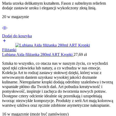
Maria urzeka delikatnym kształtem. Fason z subtelnym reliefem
dodaje zastawie uroku i elegancji wykończony złotą linią.
20 w magazynie
Dodaj do koszyka
Filiżanki
Lubiana Aida filiżanka 280ml ART Kropki
27,69
zł
Sztuka to wszystko, co otacza nas w naszym życiu, co wychodzi
spod ręki człowieka lub natury, a co wzbudza w nas emocje.
Kolekcja Art to rodzaj zastawy stołowej dzięki, której wraz z
serwowanym daniem uzyskasz wysokiej jakości doznanie
kulinarne. Nieregularne kropki dodają odrobiny szaleństwa i tworzą
wspaniałe płótno dla Twoich dań. Art pobudza kreatywność i
pomysłowość, inspiruje i zachęca do tworzenia nowych potraw.
Dostępne cztery odcienie idealnie się przenikają i uzupełniają
tworząc niezwykłe kompozycje. Produkty z serii Art mają kolorową
warstwę szkliwa oraz ręcznie zdobione asymetryczne nakrapianie.
16 w magazynie (może być zamówiony)