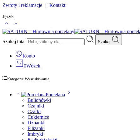
Zwroty i reklamacje
|
Kontakt
|
Język
Szukaj tutaj
Szukaj
Konto
0
Wózek
Kategorie Wyszukiwania
Porcelana
Bulionówki
Czajniki
Czarki
Cukiernice
Dzbanki
Filiżanki
Imbryki
Kieliszki do jaj