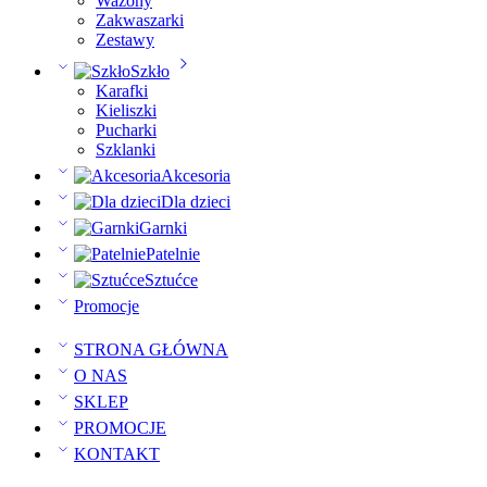
Wazony
Zakwaszarki
Zestawy
Szkło
Karafki
Kieliszki
Pucharki
Szklanki
Akcesoria
Dla dzieci
Garnki
Patelnie
Sztućce
Promocje
STRONA GŁÓWNA
O NAS
SKLEP
PROMOCJE
KONTAKT