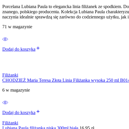
Porcelana Lubiana Paula to elegancka linia filiżanek ze spodkiem. D
znanego, polskiego producenta. Kolekcja Lubiana Paula charakteryzu
naczynia idealnie sprawdzą się zarówno do codziennego użytku, jak 
71 w magazynie
Dodaj do koszyka
Filiżanki
CHODZIEŻ Maria Teresa Złota Linia Filiżanka wysoka 250 ml B0
6 w magazynie
Dodaj do koszyka
Filiżanki
Lubiana Paula filiżanka niska 300ml biała
16,95
zł