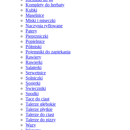
Komplety do herbaty
Kubki
Maselnice
Miski i miseczki
Naczynia ryflowane
Patery
Pieprzniczki
Popielnice
Półmiski
Pojemniki do zapiekania
Rawiery
Rawierki
Salaterki
Serwetnice
Solniczki
Sosjerki
Świeczniki
Spodki
Tace do ciast
Talerze głębokie
Talerze płytkie
Talerze do ciast
Talerze do pizzy
Wazy