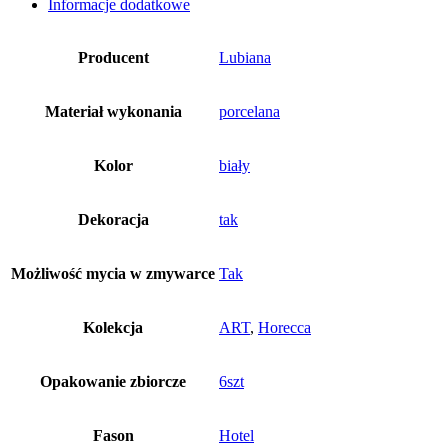
Informacje dodatkowe
Producent
Lubiana
Materiał wykonania
porcelana
Kolor
biały
Dekoracja
tak
Możliwość mycia w zmywarce
Tak
Kolekcja
ART
,
Horecca
Opakowanie zbiorcze
6szt
Fason
Hotel