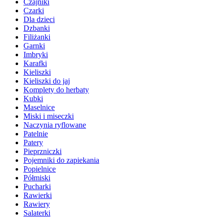
Czajniki
Czarki
Dla dzieci
Dzbanki
Filiżanki
Garnki
Imbryki
Karafki
Kieliszki
Kieliszki do jaj
Komplety do herbaty
Kubki
Maselnice
Miski i miseczki
Naczynia ryflowane
Patelnie
Patery
Pieprzniczki
Pojemniki do zapiekania
Popielnice
Półmiski
Pucharki
Rawierki
Rawiery
Salaterki