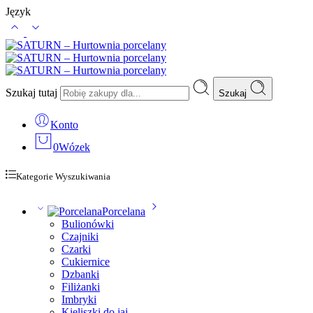
Język
Szukaj tutaj
Szukaj
Konto
0
Wózek
Kategorie Wyszukiwania
Porcelana
Bulionówki
Czajniki
Czarki
Cukiernice
Dzbanki
Filiżanki
Imbryki
Kieliszki do jaj