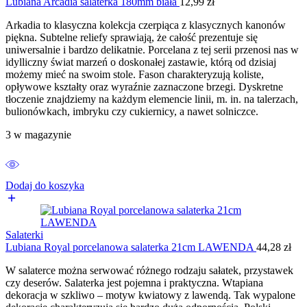
Lubiana Arcadia salaterka 180mm biała
12,99
zł
Arkadia to klasyczna kolekcja czerpiąca z klasycznych kanonów
piękna. Subtelne reliefy sprawiają, że całość prezentuje się
uniwersalnie i bardzo delikatnie. Porcelana z tej serii przenosi nas w
idylliczny świat marzeń o doskonałej zastawie, którą od dzisiaj
możemy mieć na swoim stole. Fason charakteryzują koliste,
opływowe kształty oraz wyraźnie zaznaczone brzegi. Dyskretne
tłoczenie znajdziemy na każdym elemencie linii, m. in. na talerzach,
bulionówkach, imbryku czy cukiernicy, a nawet solniczce.
3 w magazynie
Dodaj do koszyka
Salaterki
Lubiana Royal porcelanowa salaterka 21cm LAWENDA
44,28
zł
W salaterce można serwować różnego rodzaju sałatek, przystawek
czy deserów. Salaterka jest pojemna i praktyczna. Wtapiana
dekoracja w szkliwo – motyw kwiatowy z lawendą. Tak wypalone