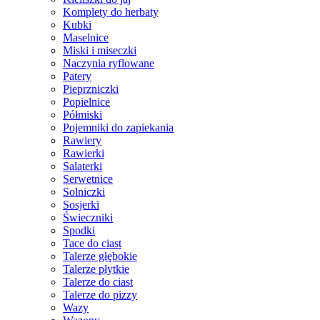
Komplety do herbaty
Kubki
Maselnice
Miski i miseczki
Naczynia ryflowane
Patery
Pieprzniczki
Popielnice
Półmiski
Pojemniki do zapiekania
Rawiery
Rawierki
Salaterki
Serwetnice
Solniczki
Sosjerki
Świeczniki
Spodki
Tace do ciast
Talerze głębokie
Talerze płytkie
Talerze do ciast
Talerze do pizzy
Wazy