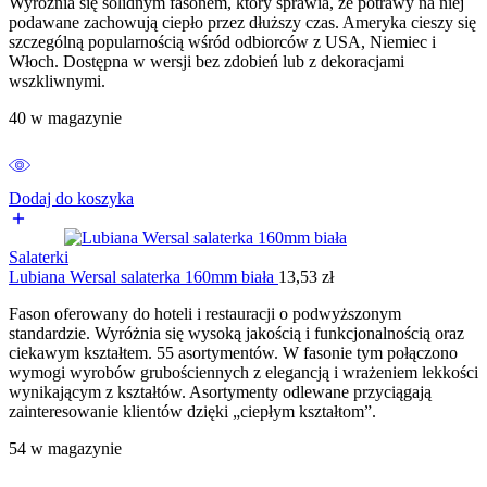
Wyróżnia się solidnym fasonem, który sprawia, że potrawy na niej
podawane zachowują ciepło przez dłuższy czas. Ameryka cieszy się
szczególną popularnością wśród odbiorców z USA, Niemiec i
Włoch. Dostępna w wersji bez zdobień lub z dekoracjami
wszkliwnymi.
40 w magazynie
Dodaj do koszyka
Salaterki
Lubiana Wersal salaterka 160mm biała
13,53
zł
Fason oferowany do hoteli i restauracji o podwyższonym
standardzie. Wyróżnia się wysoką jakością i funkcjonalnością oraz
ciekawym kształtem. 55 asortymentów. W fasonie tym połączono
wymogi wyrobów grubościennych z elegancją i wrażeniem lekkości
wynikającym z kształtów. Asortymenty odlewane przyciągają
zainteresowanie klientów dzięki „ciepłym kształtom”.
54 w magazynie