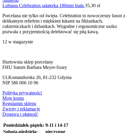
Salaterki
Lubiana Celebration salaterka 180mm biała
35,30
zł
Porcelana nie tylko od święta. Celebration to nowoczesny fason z
delikatnym reliefem i miękkimi łukami na filiżankach,
cukierniczkach i dzbankach. Wygodne i ergonomiczne uszko
pozwala z przyjemnością delektować się pitą kawą.
12 w magazynie
Hurtownia sklep porcelany
FHU Saturn Barbara Meyer-Szary
Ul.Komandorska 26, 81-232 Gdynia
NIP 586 006 10 96
Polityka prywatności
Moje konto
Regulamin sklepu
Zwroty i reklamacje
Dostawa i płatność
Poniedziałek-piątek:
9-11 i 14-17
Sobota-niedziela:
nieczynne