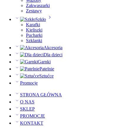
Wazony
Zakwaszarki
Zestawy
Szkło
Karafki
Kieliszki
Pucharki
Szklanki
Akcesoria
Dla dzieci
Garnki
Patelnie
Sztućce
Promocje
STRONA GŁÓWNA
O NAS
SKLEP
PROMOCJE
KONTAKT