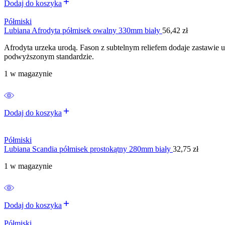
Dodaj do koszyka
Półmiski
Lubiana Afrodyta półmisek owalny 330mm biały
56,42
zł
Afrodyta urzeka urodą. Fason z subtelnym reliefem dodaje zastawie u
podwyższonym standardzie.
1 w magazynie
Dodaj do koszyka
Półmiski
Lubiana Scandia półmisek prostokątny 280mm biały
32,75
zł
1 w magazynie
Dodaj do koszyka
Półmiski