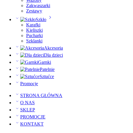
Wazony
Zakwaszarki
Zestawy
Szkło
Karafki
Kieliszki
Pucharki
Szklanki
Akcesoria
Dla dzieci
Garnki
Patelnie
Sztućce
Promocje
STRONA GŁÓWNA
O NAS
SKLEP
PROMOCJE
KONTAKT