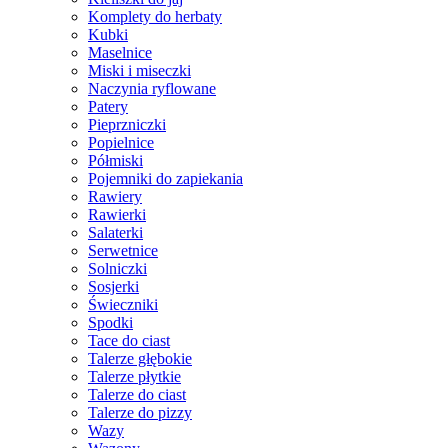
Komplety do herbaty
Kubki
Maselnice
Miski i miseczki
Naczynia ryflowane
Patery
Pieprzniczki
Popielnice
Półmiski
Pojemniki do zapiekania
Rawiery
Rawierki
Salaterki
Serwetnice
Solniczki
Sosjerki
Świeczniki
Spodki
Tace do ciast
Talerze głębokie
Talerze płytkie
Talerze do ciast
Talerze do pizzy
Wazy