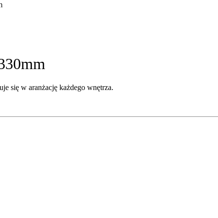
m
y 330mm
je się w aranżację każdego wnętrza.