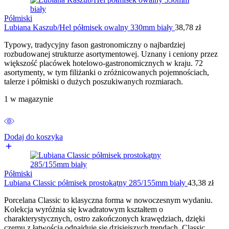
Półmiski
Lubiana Kaszub/Hel półmisek owalny 330mm biały
38,78
zł
Typowy, tradycyjny fason gastronomiczny o najbardziej
rozbudowanej strukturze asortymentowej. Uznany i ceniony przez
większość placówek hotelowo-gastronomicznych w kraju. 72
asortymenty, w tym filiżanki o zróżnicowanych pojemnościach,
talerze i półmiski o dużych poszukiwanych rozmiarach.
1 w magazynie
Dodaj do koszyka
Półmiski
Lubiana Classic półmisek prostokątny 285/155mm biały
43,38
zł
Porcelana Classic to klasyczna forma w nowoczesnym wydaniu.
Kolekcja wyróżnia się kwadratowym kształtem o
charakterystycznych, ostro zakończonych krawędziach, dzięki
czemu z łatwością odnajduje się dzisiejszych trendach. Classic