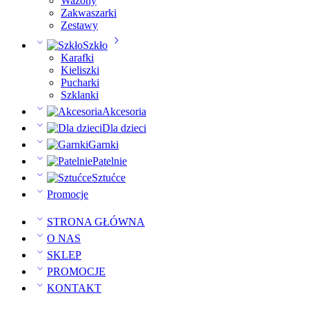
Wazony
Zakwaszarki
Zestawy
Szkło
Karafki
Kieliszki
Pucharki
Szklanki
Akcesoria
Dla dzieci
Garnki
Patelnie
Sztućce
Promocje
STRONA GŁÓWNA
O NAS
SKLEP
PROMOCJE
KONTAKT