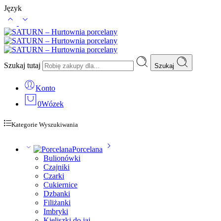
Język
Szukaj tutaj
Szukaj
Konto
0
Wózek
Kategorie Wyszukiwania
Porcelana
Bulionówki
Czajniki
Czarki
Cukiernice
Dzbanki
Filiżanki
Imbryki
Kieliszki do jaj