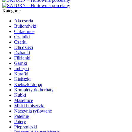
Kategorie
Akcesoria
Bulionówki
Cukiernice
Czajniki
Czarki
Dla dzieci
Dzbanki
Filiżanki
Garnki
Imbryki
Karafki
Kieliszki
Kieliszki do jaj
Komplety do herbaty
Kubki
Maselnice
Miski i miseczki
Naczynia ryflowane
Patelnie
Patery
Pieprzniczki