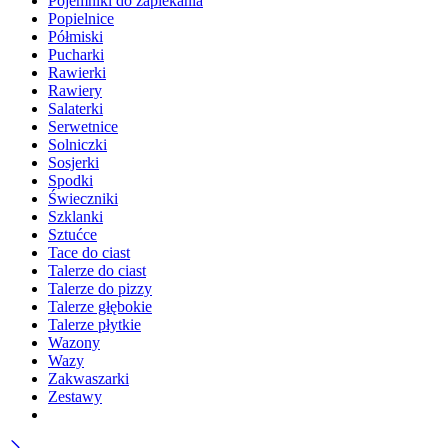
Pojemniki do zapiekania
Popielnice
Półmiski
Pucharki
Rawierki
Rawiery
Salaterki
Serwetnice
Solniczki
Sosjerki
Spodki
Świeczniki
Szklanki
Sztućce
Tace do ciast
Talerze do ciast
Talerze do pizzy
Talerze głębokie
Talerze płytkie
Wazony
Wazy
Zakwaszarki
Zestawy