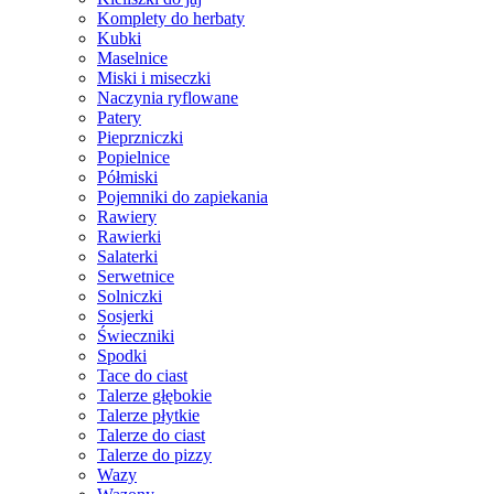
Komplety do herbaty
Kubki
Maselnice
Miski i miseczki
Naczynia ryflowane
Patery
Pieprzniczki
Popielnice
Półmiski
Pojemniki do zapiekania
Rawiery
Rawierki
Salaterki
Serwetnice
Solniczki
Sosjerki
Świeczniki
Spodki
Tace do ciast
Talerze głębokie
Talerze płytkie
Talerze do ciast
Talerze do pizzy
Wazy