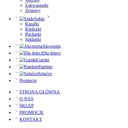
Wazony
Zakwaszarki
Zestawy
Szkło
Karafki
Kieliszki
Pucharki
Szklanki
Akcesoria
Dla dzieci
Garnki
Patelnie
Sztućce
Promocje
STRONA GŁÓWNA
O NAS
SKLEP
PROMOCJE
KONTAKT