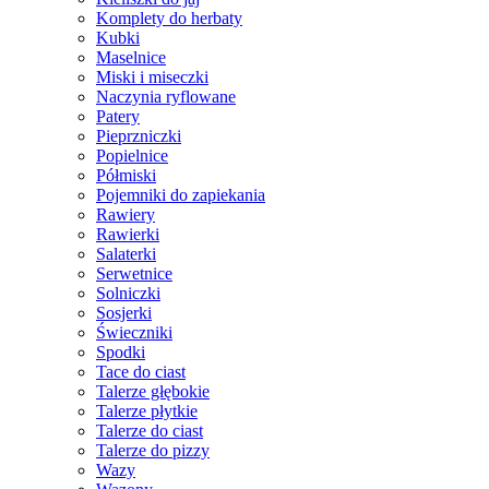
Komplety do herbaty
Kubki
Maselnice
Miski i miseczki
Naczynia ryflowane
Patery
Pieprzniczki
Popielnice
Półmiski
Pojemniki do zapiekania
Rawiery
Rawierki
Salaterki
Serwetnice
Solniczki
Sosjerki
Świeczniki
Spodki
Tace do ciast
Talerze głębokie
Talerze płytkie
Talerze do ciast
Talerze do pizzy
Wazy