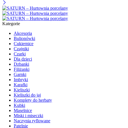
Kategorie
Akcesoria
Bulionówki
Cukiernice
Czajniki
Czarki
Dla dzieci
Dzbanki
Filiżanki
Garnki
Imbryki
Karafki
Kieliszki
Kieliszki do jaj
Komplety do herbaty
Kubki
Maselnice
Miski i miseczki
Naczynia ryflowane
Patelnie