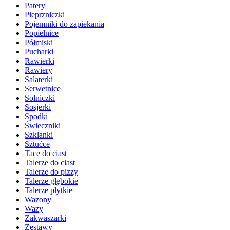
Patery
Pieprzniczki
Pojemniki do zapiekania
Popielnice
Półmiski
Pucharki
Rawierki
Rawiery
Salaterki
Serwetnice
Solniczki
Sosjerki
Spodki
Świeczniki
Szklanki
Sztućce
Tace do ciast
Talerze do ciast
Talerze do pizzy
Talerze głębokie
Talerze płytkie
Wazony
Wazy
Zakwaszarki
Zestawy