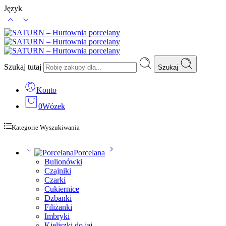
Język
Szukaj tutaj
Szukaj
Konto
0
Wózek
Kategorie Wyszukiwania
Porcelana
Bulionówki
Czajniki
Czarki
Cukiernice
Dzbanki
Filiżanki
Imbryki
Kieliszki do jaj