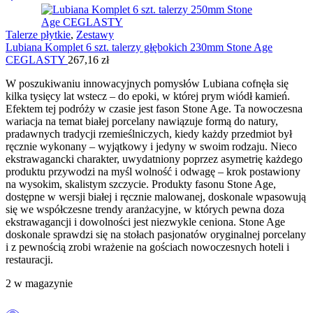
Talerze płytkie
,
Zestawy
Lubiana Komplet 6 szt. talerzy głębokich 230mm Stone Age
CEGLASTY
267,16
zł
W poszukiwaniu innowacyjnych pomysłów Lubiana cofnęła się
kilka tysięcy lat wstecz – do epoki, w której prym wiódł kamień.
Efektem tej podróży w czasie jest fason Stone Age. Ta nowoczesna
wariacja na temat białej porcelany nawiązuje formą do natury,
pradawnych tradycji rzemieślniczych, kiedy każdy przedmiot był
ręcznie wykonany – wyjątkowy i jedyny w swoim rodzaju. Nieco
ekstrawagancki charakter, uwydatniony poprzez asymetrię każdego
produktu przywodzi na myśl wolność i odwagę – krok postawiony
na wysokim, skalistym szczycie. Produkty fasonu Stone Age,
dostępne w wersji białej i ręcznie malowanej, doskonale wpasowują
się we współczesne trendy aranżacyjne, w których pewna doza
ekstrawagancji i dowolności jest niezwykle ceniona. Stone Age
doskonale sprawdzi się na stołach pasjonatów oryginalnej porcelany
i z pewnością zrobi wrażenie na gościach nowoczesnych hoteli i
restauracji.
2 w magazynie