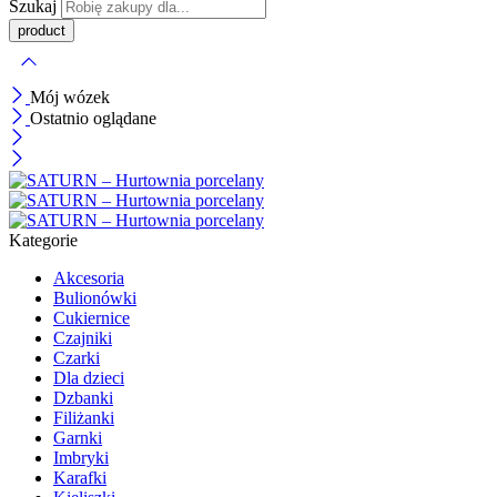
Szukaj
Mój wózek
Ostatnio oglądane
Kategorie
Akcesoria
Bulionówki
Cukiernice
Czajniki
Czarki
Dla dzieci
Dzbanki
Filiżanki
Garnki
Imbryki
Karafki