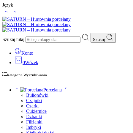
Język
Szukaj tutaj
Szukaj
Konto
0
Wózek
Kategorie Wyszukiwania
Porcelana
Bulionówki
Czajniki
Czarki
Cukiernice
Dzbanki
Filiżanki
Imbryki
Kieliszki do jaj