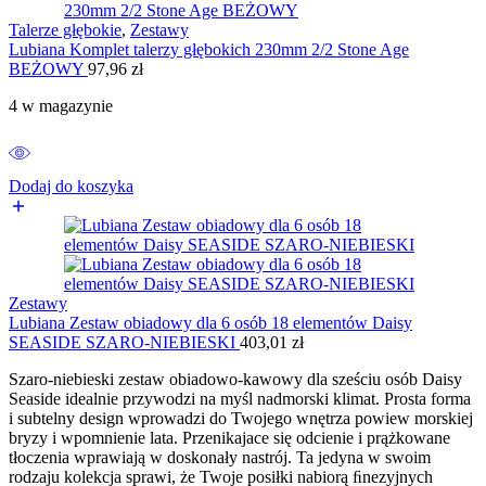
Talerze głębokie
,
Zestawy
Lubiana Komplet talerzy głębokich 230mm 2/2 Stone Age
BEŻOWY
97,96
zł
4 w magazynie
Dodaj do koszyka
Zestawy
Lubiana Zestaw obiadowy dla 6 osób 18 elementów Daisy
SEASIDE SZARO-NIEBIESKI
403,01
zł
Szaro-niebieski zestaw obiadowo-kawowy dla sześciu osób Daisy
Seaside idealnie przywodzi na myśl nadmorski klimat. Prosta forma
i subtelny design wprowadzi do Twojego wnętrza powiew morskiej
bryzy i wpomnienie lata. Przenikajace się odcienie i prążkowane
tłoczenia wprawiają w doskonały nastrój. Ta jedyna w swoim
rodzaju kolekcja sprawi, że Twoje posiłki nabiorą ﬁnezyjnych