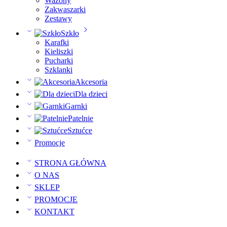
Wazony
Zakwaszarki
Zestawy
Szkło
Karafki
Kieliszki
Pucharki
Szklanki
Akcesoria
Dla dzieci
Garnki
Patelnie
Sztućce
Promocje
STRONA GŁÓWNA
O NAS
SKLEP
PROMOCJE
KONTAKT