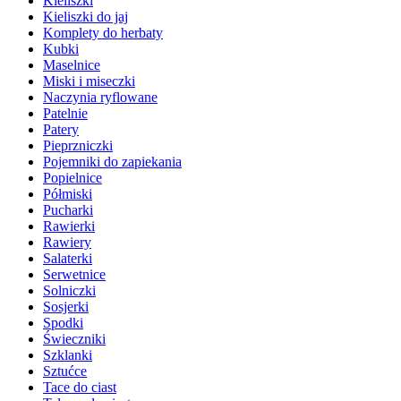
Kieliszki
Kieliszki do jaj
Komplety do herbaty
Kubki
Maselnice
Miski i miseczki
Naczynia ryflowane
Patelnie
Patery
Pieprzniczki
Pojemniki do zapiekania
Popielnice
Półmiski
Pucharki
Rawierki
Rawiery
Salaterki
Serwetnice
Solniczki
Sosjerki
Spodki
Świeczniki
Szklanki
Sztućce
Tace do ciast