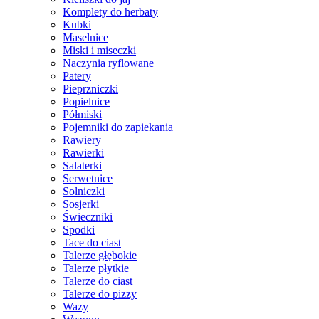
Komplety do herbaty
Kubki
Maselnice
Miski i miseczki
Naczynia ryflowane
Patery
Pieprzniczki
Popielnice
Półmiski
Pojemniki do zapiekania
Rawiery
Rawierki
Salaterki
Serwetnice
Solniczki
Sosjerki
Świeczniki
Spodki
Tace do ciast
Talerze głębokie
Talerze płytkie
Talerze do ciast
Talerze do pizzy
Wazy