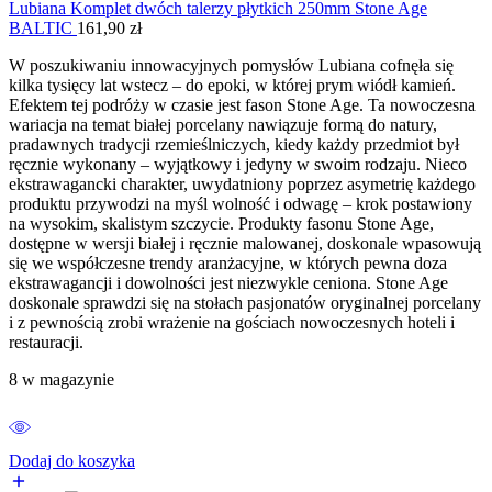
Lubiana Komplet dwóch talerzy płytkich 250mm Stone Age
BALTIC
161,90
zł
W poszukiwaniu innowacyjnych pomysłów Lubiana cofnęła się
kilka tysięcy lat wstecz – do epoki, w której prym wiódł kamień.
Efektem tej podróży w czasie jest fason Stone Age. Ta nowoczesna
wariacja na temat białej porcelany nawiązuje formą do natury,
pradawnych tradycji rzemieślniczych, kiedy każdy przedmiot był
ręcznie wykonany – wyjątkowy i jedyny w swoim rodzaju. Nieco
ekstrawagancki charakter, uwydatniony poprzez asymetrię każdego
produktu przywodzi na myśl wolność i odwagę – krok postawiony
na wysokim, skalistym szczycie. Produkty fasonu Stone Age,
dostępne w wersji białej i ręcznie malowanej, doskonale wpasowują
się we współczesne trendy aranżacyjne, w których pewna doza
ekstrawagancji i dowolności jest niezwykle ceniona. Stone Age
doskonale sprawdzi się na stołach pasjonatów oryginalnej porcelany
i z pewnością zrobi wrażenie na gościach nowoczesnych hoteli i
restauracji.
8 w magazynie
Dodaj do koszyka