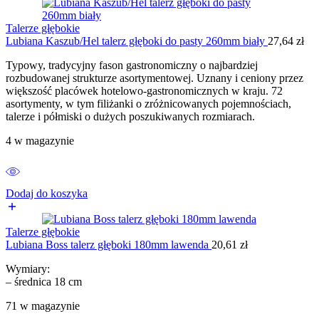
Talerze głębokie
Lubiana Kaszub/Hel talerz głęboki do pasty 260mm biały
27,64
zł
Typowy, tradycyjny fason gastronomiczny o najbardziej
rozbudowanej strukturze asortymentowej. Uznany i ceniony przez
większość placówek hotelowo-gastronomicznych w kraju. 72
asortymenty, w tym filiżanki o zróżnicowanych pojemnościach,
talerze i półmiski o dużych poszukiwanych rozmiarach.
4 w magazynie
Dodaj do koszyka
Talerze głębokie
Lubiana Boss talerz głęboki 180mm lawenda
20,61
zł
Wymiary:
– średnica 18 cm
71 w magazynie