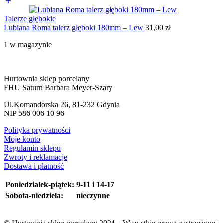
Talerze głębokie
Lubiana Roma talerz głęboki 180mm – Lew
31,00
zł
1 w magazynie
Hurtownia sklep porcelany
FHU Saturn Barbara Meyer-Szary
Ul.Komandorska 26, 81-232 Gdynia
NIP 586 006 10 96
Polityka prywatności
Moje konto
Regulamin sklepu
Zwroty i reklamacje
Dostawa i płatność
Poniedziałek-piątek:
9-11 i 14-17
Sobota-niedziela:
nieczynne
© Hurtownia sklep porcelany 2024 – Wszystkie prawa zastrzeżone |