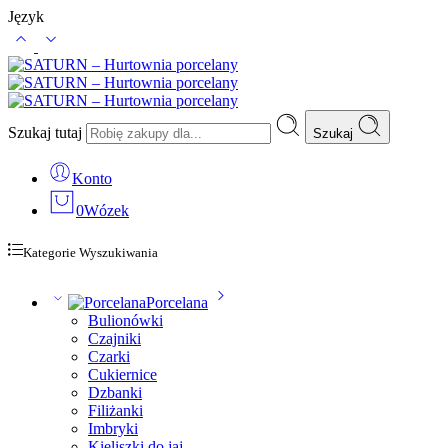
Język
Szukaj tutaj
Szukaj
Konto
0
Wózek
Kategorie Wyszukiwania
Porcelana
Bulionówki
Czajniki
Czarki
Cukiernice
Dzbanki
Filiżanki
Imbryki
Kieliszki do jaj