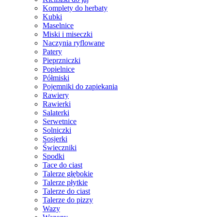
Komplety do herbaty
Kubki
Maselnice
Miski i miseczki
Naczynia ryflowane
Patery
Pieprzniczki
Popielnice
Półmiski
Pojemniki do zapiekania
Rawiery
Rawierki
Salaterki
Serwetnice
Solniczki
Sosjerki
Świeczniki
Spodki
Tace do ciast
Talerze głębokie
Talerze płytkie
Talerze do ciast
Talerze do pizzy
Wazy