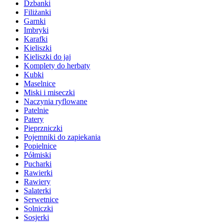
Dzbanki
Filiżanki
Garnki
Imbryki
Karafki
Kieliszki
Kieliszki do jaj
Komplety do herbaty
Kubki
Maselnice
Miski i miseczki
Naczynia ryflowane
Patelnie
Patery
Pieprzniczki
Pojemniki do zapiekania
Popielnice
Półmiski
Pucharki
Rawierki
Rawiery
Salaterki
Serwetnice
Solniczki
Sosjerki