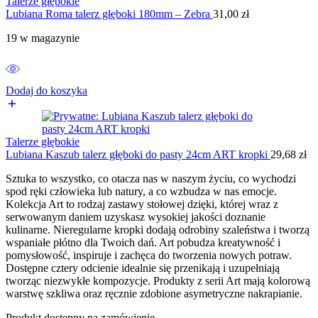
Talerze głębokie
Lubiana Roma talerz głęboki 180mm – Zebra
31,00
zł
19 w magazynie
Dodaj do koszyka
Talerze głębokie
Lubiana Kaszub talerz głęboki do pasty 24cm ART kropki
29,68
zł
Sztuka to wszystko, co otacza nas w naszym życiu, co wychodzi
spod ręki człowieka lub natury, a co wzbudza w nas emocje.
Kolekcja Art to rodzaj zastawy stołowej dzięki, której wraz z
serwowanym daniem uzyskasz wysokiej jakości doznanie
kulinarne. Nieregularne kropki dodają odrobiny szaleństwa i tworzą
wspaniałe płótno dla Twoich dań. Art pobudza kreatywność i
pomysłowość, inspiruje i zachęca do tworzenia nowych potraw.
Dostępne cztery odcienie idealnie się przenikają i uzupełniają
tworząc niezwykłe kompozycje. Produkty z serii Art mają kolorową
warstwę szkliwa oraz ręcznie zdobione asymetryczne nakrapianie.
Produkt dostępny na zamówienie