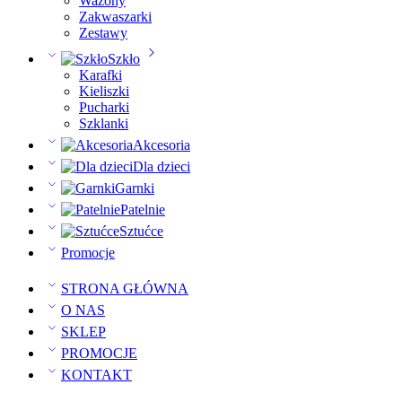
Wazony
Zakwaszarki
Zestawy
Szkło
Karafki
Kieliszki
Pucharki
Szklanki
Akcesoria
Dla dzieci
Garnki
Patelnie
Sztućce
Promocje
STRONA GŁÓWNA
O NAS
SKLEP
PROMOCJE
KONTAKT