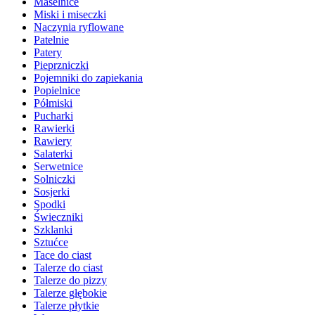
Maselnice
Miski i miseczki
Naczynia ryflowane
Patelnie
Patery
Pieprzniczki
Pojemniki do zapiekania
Popielnice
Półmiski
Pucharki
Rawierki
Rawiery
Salaterki
Serwetnice
Solniczki
Sosjerki
Spodki
Świeczniki
Szklanki
Sztućce
Tace do ciast
Talerze do ciast
Talerze do pizzy
Talerze głębokie
Talerze płytkie