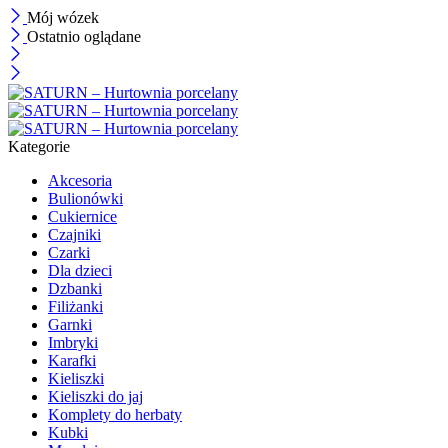
Mój wózek
Ostatnio oglądane
Kategorie
Akcesoria
Bulionówki
Cukiernice
Czajniki
Czarki
Dla dzieci
Dzbanki
Filiżanki
Garnki
Imbryki
Karafki
Kieliszki
Kieliszki do jaj
Komplety do herbaty
Kubki