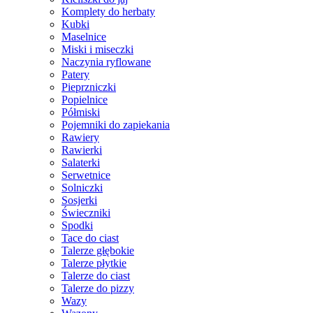
Komplety do herbaty
Kubki
Maselnice
Miski i miseczki
Naczynia ryflowane
Patery
Pieprzniczki
Popielnice
Półmiski
Pojemniki do zapiekania
Rawiery
Rawierki
Salaterki
Serwetnice
Solniczki
Sosjerki
Świeczniki
Spodki
Tace do ciast
Talerze głębokie
Talerze płytkie
Talerze do ciast
Talerze do pizzy
Wazy