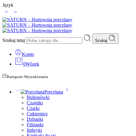
Język
Szukaj tutaj
Szukaj
Konto
0
Wózek
Kategorie Wyszukiwania
Porcelana
Bulionówki
Czajniki
Czarki
Cukiernice
Dzbanki
Filiżanki
Imbryki
Kieliszki do jaj