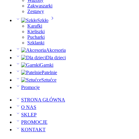
Wazony
Zakwaszarki
Zestawy
Szkło
Karafki
Kieliszki
Pucharki
Szklanki
Akcesoria
Dla dzieci
Garnki
Patelnie
Sztućce
Promocje
STRONA GŁÓWNA
O NAS
SKLEP
PROMOCJE
KONTAKT