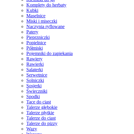
Komplety do herbaty
Kubki
Maselnice
Miski i miseczki
Naczynia ryflowane
Patery
Pieprzniczki
Popielnice
Półmiski
Pojemniki do zapiekania
Rawiery
Rawierki
Salaterki
Serwetnice
Solniczki
Sosjerki
Świeczniki
Spodki
Tace do ciast
Talerze głębokie
Talerze płytkie
Talerze do ciast
Talerze do pizzy
Wazy