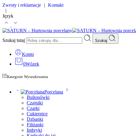
Zwroty i reklamacje
|
Kontakt
|
Język
Szukaj tutaj
Szukaj
Konto
0
Wózek
Kategorie Wyszukiwania
Porcelana
Bulionówki
Czajniki
Czarki
Cukiernice
Dzbanki
Filiżanki
Imbryki
Kieliszki do jaj