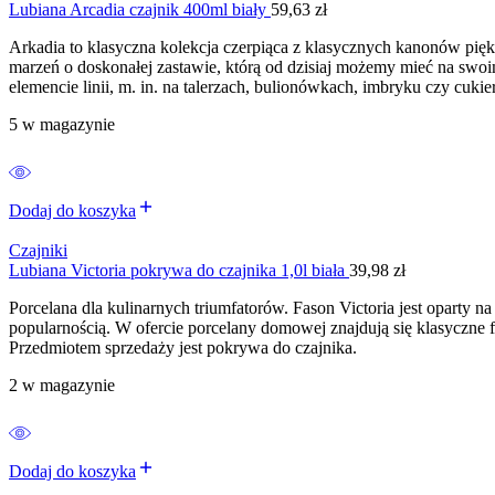
Lubiana Arcadia czajnik 400ml biały
59,63
zł
Arkadia to klasyczna kolekcja czerpiąca z klasycznych kanonów piękna. 
marzeń o doskonałej zastawie, którą od dzisiaj możemy mieć na swoi
elemencie linii, m. in. na talerzach, bulionówkach, imbryku czy cukie
5 w magazynie
Dodaj do koszyka
Czajniki
Lubiana Victoria pokrywa do czajnika 1,0l biała
39,98
zł
Porcelana dla kulinarnych triumfatorów. Fason Victoria jest oparty n
popularnością. W ofercie porcelany domowej znajdują się klasyczne fi
Przedmiotem sprzedaży jest pokrywa do czajnika.
2 w magazynie
Dodaj do koszyka