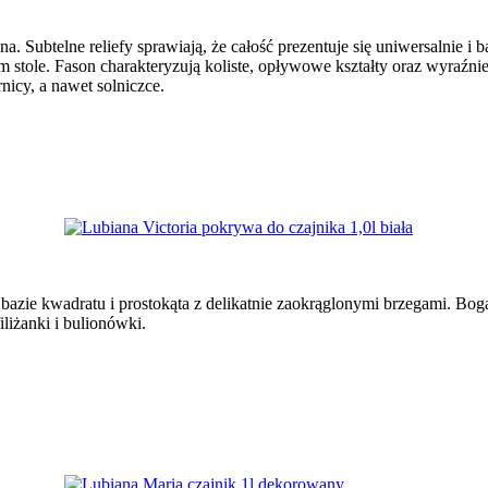
Subtelne reliefy sprawiają, że całość prezentuje się uniwersalnie i bar
m stole. Fason charakteryzują koliste, opływowe kształty oraz wyraźn
rnicy, a nawet solniczce.
a bazie kwadratu i prostokąta z delikatnie zaokrąglonymi brzegami. Bog
liżanki i bulionówki.