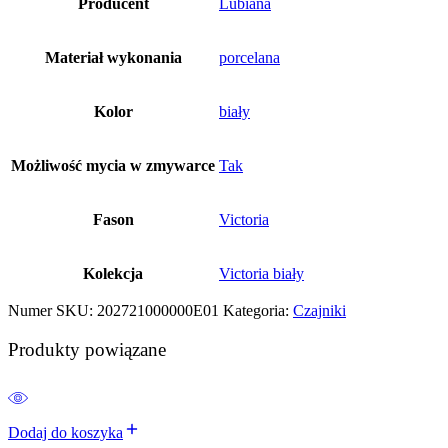
Producent
Lubiana
Materiał wykonania
porcelana
Kolor
biały
Możliwość mycia w zmywarce
Tak
Fason
Victoria
Kolekcja
Victoria biały
Numer SKU:
202721000000E01
Kategoria:
Czajniki
Produkty powiązane
Dodaj do koszyka