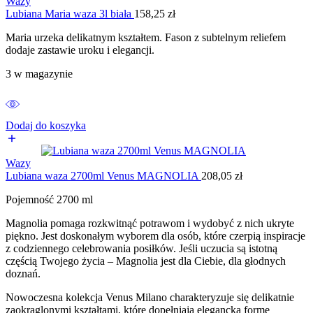
Wazy
Lubiana Maria waza 3l biała
158,25
zł
Maria urzeka delikatnym kształtem. Fason z subtelnym reliefem
dodaje zastawie uroku i elegancji.
3 w magazynie
Dodaj do koszyka
Wazy
Lubiana waza 2700ml Venus MAGNOLIA
208,05
zł
Pojemność 2700 ml
Magnolia pomaga rozkwitnąć potrawom i wydobyć z nich ukryte
piękno. Jest doskonałym wyborem dla osób, które czerpią inspiracje
z codziennego celebrowania posiłków. Jeśli uczucia są istotną
częścią Twojego życia – Magnolia jest dla Ciebie, dla głodnych
doznań.
Nowoczesna kolekcja Venus Milano charakteryzuje się delikatnie
zaokrąglonymi kształtami, które dopełniają elegancką formę