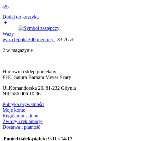
Dodaj do koszyka
Wazy
waza b/pokr.300 merkury
183,76
zł
2 w magazynie
Hurtownia sklep porcelany
FHU Saturn Barbara Meyer-Szary
Ul.Komandorska 26, 81-232 Gdynia
NIP 586 006 10 96
Polityka prywatności
Moje konto
Regulamin sklepu
Zwroty i reklamacje
Dostawa i płatność
Poniedziałek-piątek:
9-11 i 14-17