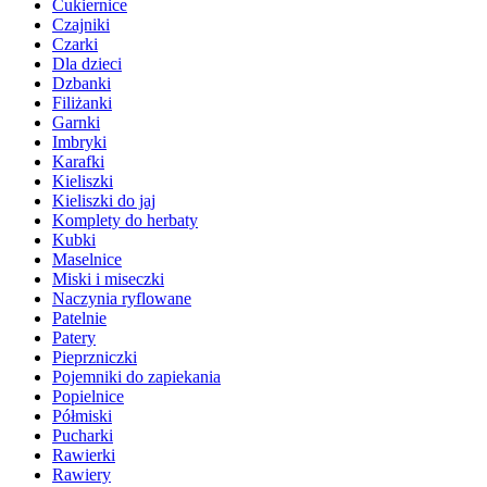
Cukiernice
Czajniki
Czarki
Dla dzieci
Dzbanki
Filiżanki
Garnki
Imbryki
Karafki
Kieliszki
Kieliszki do jaj
Komplety do herbaty
Kubki
Maselnice
Miski i miseczki
Naczynia ryflowane
Patelnie
Patery
Pieprzniczki
Pojemniki do zapiekania
Popielnice
Półmiski
Pucharki
Rawierki
Rawiery