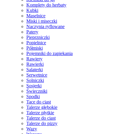
Komplety do herbaty
Kubki
Maselnice
Miski i miseczki
Naczynia ryflowane
Patery
Pieprzniczki
Popielnice
Półmiski
Pojemniki do zapiekania
Rawiery
Rawierki
Salaterki
Serwetnice
Solniczki
Sosjerki
Świeczniki
Spodki
Tace do ciast
Talerze głębokie
Talerze płytkie
Talerze do ciast
Talerze do pizzy
Wazy