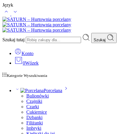
Język
Szukaj tutaj
Szukaj
Konto
0
Wózek
Kategorie Wyszukiwania
Porcelana
Bulionówki
Czajniki
Czarki
Cukiernice
Dzbanki
Filiżanki
Imbryki
Kieliszki do jaj