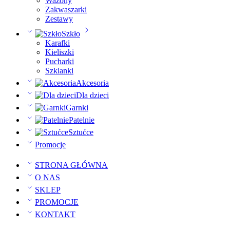
Wazony
Zakwaszarki
Zestawy
Szkło
Karafki
Kieliszki
Pucharki
Szklanki
Akcesoria
Dla dzieci
Garnki
Patelnie
Sztućce
Promocje
STRONA GŁÓWNA
O NAS
SKLEP
PROMOCJE
KONTAKT