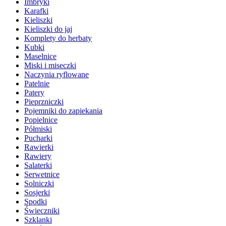
Imbryki
Karafki
Kieliszki
Kieliszki do jaj
Komplety do herbaty
Kubki
Maselnice
Miski i miseczki
Naczynia ryflowane
Patelnie
Patery
Pieprzniczki
Pojemniki do zapiekania
Popielnice
Półmiski
Pucharki
Rawierki
Rawiery
Salaterki
Serwetnice
Solniczki
Sosjerki
Spodki
Świeczniki
Szklanki