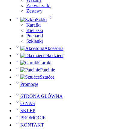
Wazony
Zakwaszarki
Zestawy
Szkło
Karafki
Kieliszki
Pucharki
Szklanki
Akcesoria
Dla dzieci
Garnki
Patelnie
Sztućce
Promocje
STRONA GŁÓWNA
O NAS
SKLEP
PROMOCJE
KONTAKT