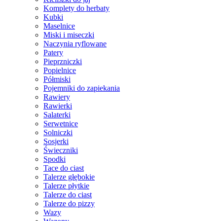
Komplety do herbaty
Kubki
Maselnice
Miski i miseczki
Naczynia ryflowane
Patery
Pieprzniczki
Popielnice
Półmiski
Pojemniki do zapiekania
Rawiery
Rawierki
Salaterki
Serwetnice
Solniczki
Sosjerki
Świeczniki
Spodki
Tace do ciast
Talerze głębokie
Talerze płytkie
Talerze do ciast
Talerze do pizzy
Wazy