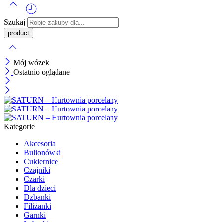
Szukaj
Mój wózek
Ostatnio oglądane
Kategorie
Akcesoria
Bulionówki
Cukiernice
Czajniki
Czarki
Dla dzieci
Dzbanki
Filiżanki
Garnki