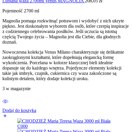
Lubiana waza 2700ml Venus MAGNOLIA
208,05
zł
Pojemność 2700 ml
Magnolia pomaga rozkwitnąć potrawom i wydobyć z nich ukryte
piękno. Jest doskonałym wyborem dla osób, które czerpią inspiracje
z codziennego celebrowania posiłków. Jeśli uczucia są istotną
częścią Twojego życia – Magnolia jest dla Ciebie, dla głodnych
doznań.
Nowoczesna kolekcja Venus Milano charakteryzuje się delikatnie
zaokrąglonymi kształtami, które dopełniają elegancką formę
wykończenia. Porcelana w kolorze klasycznej bieli idealnie
dopasuje się do każdego wnętrza. Pojedyncze elementy kolekcji
takie jak imbryk, czajnik, cukiernica czy waza zakończone są
kulistym detalem, który dodaje kolekcji uroku.
3 w magazynie
Dodaj do koszyka