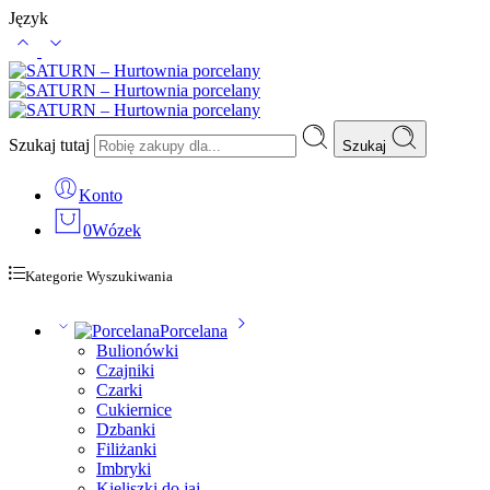
Język
Szukaj tutaj
Szukaj
Konto
0
Wózek
Kategorie Wyszukiwania
Porcelana
Bulionówki
Czajniki
Czarki
Cukiernice
Dzbanki
Filiżanki
Imbryki
Kieliszki do jaj