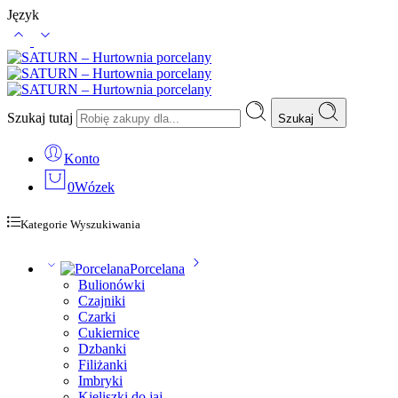
Język
Szukaj tutaj
Szukaj
Konto
0
Wózek
Kategorie Wyszukiwania
Porcelana
Bulionówki
Czajniki
Czarki
Cukiernice
Dzbanki
Filiżanki
Imbryki
Kieliszki do jaj