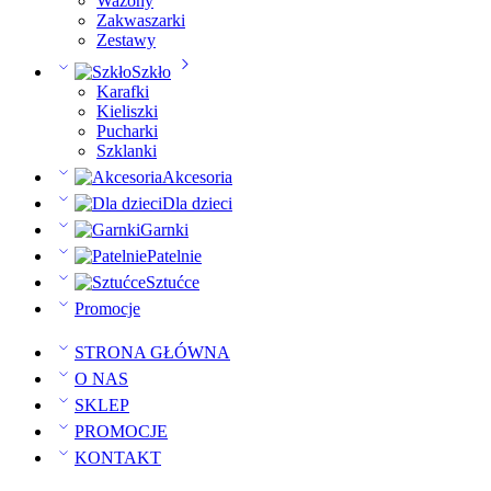
Wazony
Zakwaszarki
Zestawy
Szkło
Karafki
Kieliszki
Pucharki
Szklanki
Akcesoria
Dla dzieci
Garnki
Patelnie
Sztućce
Promocje
STRONA GŁÓWNA
O NAS
SKLEP
PROMOCJE
KONTAKT