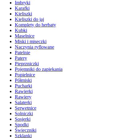
Imbryki
Karafki
Kieliszki
Kieliszki do jaj
Komplety do herbaty
Kubki
Maselnice
Miski i miseczki
Naczynia ryflowane
Patelnie
Patery
Pieprzniczki
Pojemniki do zapiekania
Popielnice
Półmiski
Pucharki
Rawierki
Rawiery
Salaterki
Serwetnice
Solniczki
Sosjerki
Spodki
Świeczniki
Szklanki