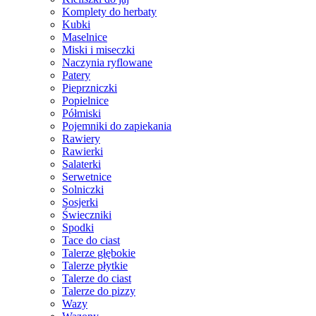
Komplety do herbaty
Kubki
Maselnice
Miski i miseczki
Naczynia ryflowane
Patery
Pieprzniczki
Popielnice
Półmiski
Pojemniki do zapiekania
Rawiery
Rawierki
Salaterki
Serwetnice
Solniczki
Sosjerki
Świeczniki
Spodki
Tace do ciast
Talerze głębokie
Talerze płytkie
Talerze do ciast
Talerze do pizzy
Wazy