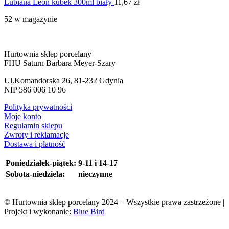
Lubiana Leon kubek 300ml biały
11,67
zł
52 w magazynie
Hurtownia sklep porcelany
FHU Saturn Barbara Meyer-Szary
Ul.Komandorska 26, 81-232 Gdynia
NIP 586 006 10 96
Polityka prywatności
Moje konto
Regulamin sklepu
Zwroty i reklamacje
Dostawa i płatność
Poniedziałek-piątek:
9-11 i 14-17
Sobota-niedziela:
nieczynne
© Hurtownia sklep porcelany 2024 – Wszystkie prawa zastrzeżone |
Projekt i wykonanie:
Blue Bird