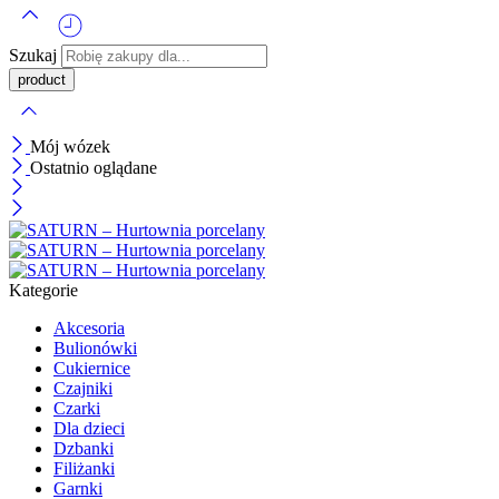
Szukaj
Mój wózek
Ostatnio oglądane
Kategorie
Akcesoria
Bulionówki
Cukiernice
Czajniki
Czarki
Dla dzieci
Dzbanki
Filiżanki
Garnki